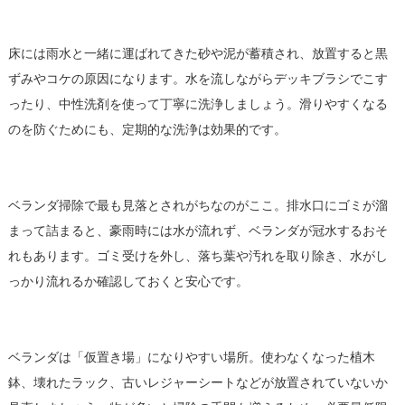
2. 床の洗浄
床には雨水と一緒に運ばれてきた砂や泥が蓄積され、放置すると黒
ずみやコケの原因になります。水を流しながらデッキブラシでこす
ったり、中性洗剤を使って丁寧に洗浄しましょう。滑りやすくなる
のを防ぐためにも、定期的な洗浄は効果的です。
3. 排水口の清掃
ベランダ掃除で最も見落とされがちなのがここ。排水口にゴミが溜
まって詰まると、豪雨時には水が流れず、ベランダが冠水するおそ
れもあります。ゴミ受けを外し、落ち葉や汚れを取り除き、水がし
っかり流れるか確認しておくと安心です。
4. 不用品の見直し
ベランダは「仮置き場」になりやすい場所。使わなくなった植木
鉢、壊れたラック、古いレジャーシートなどが放置されていないか