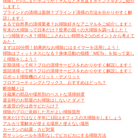
掃除したのにまたホコリが！そんなとき見直すポイントを3つご紹介
します！
ブラインドの清掃は面倒？ブラインド清掃の方法を分かりやすく解
説します！
まるで自然界の清掃業者？お掃除好きなアニマルをご紹介します！
年末の大掃除って日本だけ？世界の国々の大掃除を調べました！
いつ掃除すべき？掃除にふさわしい時間を2つのポイントから考えて
みた！
まずは10分間！効果的なお掃除にはタイマーを活用しよう！
掃除はフィットネスになる？身体活動の指標「METs」を知って楽し
く掃除をしよう！
定期清掃って何？プロの清掃サービスをわかりやすく解説します！
巡回清掃って何？プロの清掃サービスをわかりやすく解説します！
ロボット掃除機のメリット・デメリット
フロアコーティングとワックス、おすすめはどっち？
断捨離とは
冷蔵庫の部品や場所別のベストな清掃頻度
退去時のお部屋のお掃除はしないとダメ？
水道管の中は赤サビだらけ？
掃除のプロに依頼した方がよい掃除箇所
年末だけではなく半年に1回はオフィスの大掃除をしましょう
アルカリ電解水が使える場所と使えない場所
カーテンの結露・カビ対策
窓サッシレールを洗剤なしでピカピカにする掃除方法