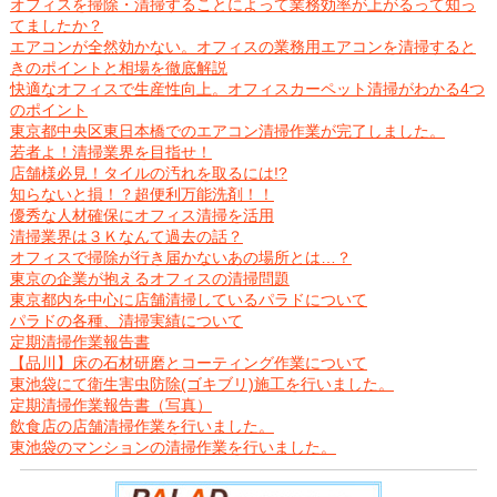
オフィスを掃除・清掃することによって業務効率が上がるって知っ
てましたか？
エアコンが全然効かない。オフィスの業務用エアコンを清掃すると
きのポイントと相場を徹底解説
快適なオフィスで生産性向上。オフィスカーペット清掃がわかる4つ
のポイント
東京都中央区東日本橋でのエアコン清掃作業が完了しました。
若者よ！清掃業界を目指せ！
店舗様必見！タイルの汚れを取るには!?
知らないと損！？超便利万能洗剤！！
優秀な人材確保にオフィス清掃を活用
清掃業界は３Ｋなんて過去の話？
オフィスで掃除が行き届かないあの場所とは…？
東京の企業が抱えるオフィスの清掃問題
東京都内を中心に店舗清掃しているパラドについて
パラドの各種、清掃実績について
定期清掃作業報告書
【品川】床の石材研磨とコーティング作業について
東池袋にて衛生害虫防除(ゴキブリ)施工を行いました。
定期清掃作業報告書（写真）
飲食店の店舗清掃作業を行いました。
東池袋のマンションの清掃作業を行いました。