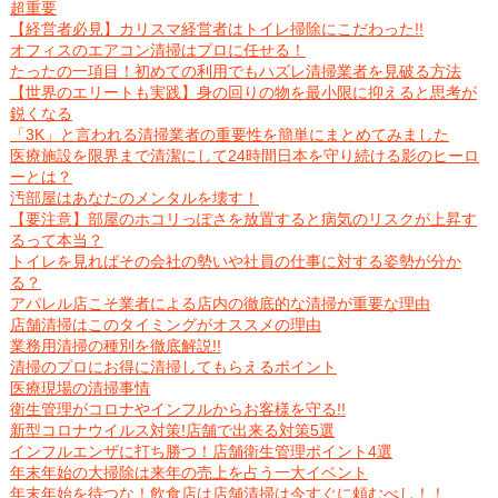
超重要
【経営者必見】カリスマ経営者はトイレ掃除にこだわった!!
オフィスのエアコン清掃はプロに任せる！
たったの一項目！初めての利用でもハズレ清掃業者を見破る方法
【世界のエリートも実践】身の回りの物を最小限に抑えると思考が
鋭くなる
「3K」と言われる清掃業者の重要性を簡単にまとめてみました
医療施設を限界まで清潔にして24時間日本を守り続ける影のヒーロ
ーとは？
汚部屋はあなたのメンタルを壊す！
【要注意】部屋のホコリっぽさを放置すると病気のリスクが上昇す
るって本当？
トイレを見ればその会社の勢いや社員の仕事に対する姿勢が分か
る？
アパレル店こそ業者による店内の徹底的な清掃が重要な理由
店舗清掃はこのタイミングがオススメの理由
業務用清掃の種別を徹底解説!!
清掃のプロにお得に清掃してもらえるポイント
医療現場の清掃事情
衛生管理がコロナやインフルからお客様を守る!!
新型コロナウイルス対策!店舗で出来る対策5選
インフルエンザに打ち勝つ！店舗衛生管理ポイント4選
年末年始の大掃除は来年の売上を占う一大イベント
年末年始を待つな！飲食店は店舗清掃は今すぐに頼むべし！！