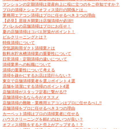
マンションの定期清掃は資産向上に役に立つのをご存知ですか？
プロの清掃とシェアオフィス流行の関係とは…
業務用エアコン清掃はプロに任せるべき３つの理由
【必見】居抜き開業は店舗清掃が必須!!
アパレルの店舗清掃はプロにお任せ！
夏の店舗清掃はコバエ対策がポイント！
ビルクリーニングとは？
特殊清掃について
空気調和用ダクト清掃業とは
飲料水貯水槽清掃業の重要性について
日常清掃・定期清掃の違いについて
清掃業界への転職について
清掃の重要性について考える
清掃を疎かにするお店は流行らない？
東京で店舗清掃業者を選ぶポイント４選
店舗を清潔にする清掃のポイント4選
店舗清掃がスタッフ定着に繋がる!?
店舗清掃やるなら今がオススメ
店舗清掃の難敵・業務用エアコンはプロに任せるべし!!
店舗清掃をプロに任せるべき３つの理由
カーペット清掃はプロの清掃業者に任せる
ハウスクリーニングを頼むのはいつが良い？
オフィス掃除をすると売上がアップする！？