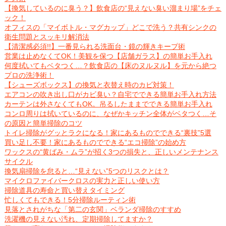
【換気しているのに臭う？】飲食店の“見えない臭い溜まり場”をチェ
ック！
オフィスの「マイボトル・マグカップ」どこで洗う？共有シンクの
衛生問題とスッキリ解消法
【清潔感必須!!】一番見られる洗面台・鏡の輝きキープ術
営業は止めなくてOK！美観を保つ【店舗ガラス】の簡単お手入れ
何度拭いてもベタつく…？飲食店の【床のヌルヌル】を元から絶つ
プロの洗浄術！
【シューズボックス】の換気と衣替え時のカビ対策！
エアコンの吹き出し口がカビ臭い？自宅でできる簡単お手入れ方法
カーテンは外さなくてもOK。吊るしたままでできる簡単お手入れ
コンロ周りは拭いているのに、なぜかキッチン全体がベタつく…そ
の原因と簡単掃除のコツ
トイレ掃除がグッとラクになる！家にあるものでできる“裏技”5選
買い足し不要！家にあるものでできる“エコ掃除”の始め方
ワックスの“黄ばみ・ムラ”が招く3つの損失と、正しいメンテナンス
サイクル
換気扇掃除を怠ると…“見えない”5つのリスクとは？
マイクロファイバークロスの実力と正しい使い方
掃除道具の寿命と買い替えタイミング
忙しくてもできる！5分掃除ルーティン術
見落とされがちな「第二の玄関」ベランダ掃除のすすめ
洗濯機の見えない汚れ、定期掃除してますか？