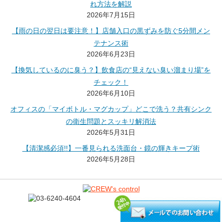
れ方法を解説
2026年7月15日
【雨の日の翌日は要注意！】店舗入口の黒ずみを防ぐ5分間メン
テナンス術
2026年6月23日
【換気しているのに臭う？】飲食店の“見えない臭い溜まり場”を
チェック！
2026年6月10日
オフィスの「マイボトル・マグカップ」どこで洗う？共有シンク
の衛生問題とスッキリ解消法
2026年5月31日
【清潔感必須!!】一番見られる洗面台・鏡の輝きキープ術
2026年5月28日