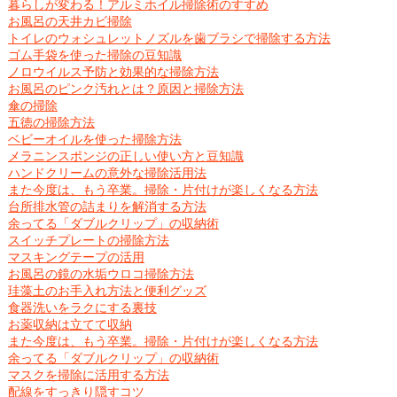
暮らしが変わる！アルミホイル掃除術のすすめ
お風呂の天井カビ掃除
トイレのウォシュレットノズルを歯ブラシで掃除する方法
ゴム手袋を使った掃除の豆知識
ノロウイルス予防と効果的な掃除方法
お風呂のピンク汚れとは？原因と掃除方法
傘の掃除
五徳の掃除方法
ベビーオイルを使った掃除方法
メラニンスポンジの正しい使い方と豆知識
ハンドクリームの意外な掃除活用法
また今度は、もう卒業。掃除・片付けが楽しくなる方法
台所排水管の詰まりを解消する方法
余ってる「ダブルクリップ」の収納術
スイッチプレートの掃除方法
マスキングテープの活用
お風呂の鏡の水垢ウロコ掃除方法
珪藻土のお手入れ方法と便利グッズ
食器洗いをラクにする裏技
お薬収納は立てて収納
また今度は、もう卒業。掃除・片付けが楽しくなる方法
余ってる「ダブルクリップ」の収納術
マスクを掃除に活用する方法
配線をすっきり隠すコツ