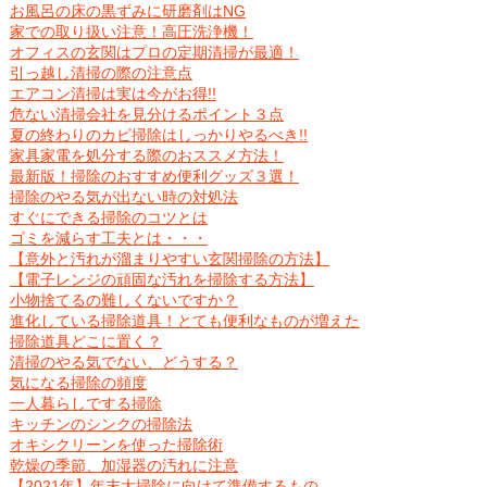
お風呂の床の黒ずみに研磨剤はNG
家での取り扱い注意！高圧洗浄機！
オフィスの玄関はプロの定期清掃が最適！
引っ越し清掃の際の注意点
エアコン清掃は実は今がお得!!
危ない清掃会社を見分けるポイント３点
夏の終わりのカビ掃除はしっかりやるべき!!
家具家電を処分する際のおススメ方法！
最新版！掃除のおすすめ便利グッズ３選！
掃除のやる気が出ない時の対処法
すぐにできる掃除のコツとは
ゴミを減らす工夫とは・・・
【意外と汚れが溜まりやすい玄関掃除の方法】
【電子レンジの頑固な汚れを掃除する方法】
小物捨てるの難しくないですか？
進化している掃除道具！とても便利なものが増えた
掃除道具どこに置く？
清掃のやる気でない、どうする？
気になる掃除の頻度
一人暮らしでする掃除
キッチンのシンクの掃除法
オキシクリーンを使った掃除術
乾燥の季節、加湿器の汚れに注意
【2021年】年末大掃除に向けて準備するもの