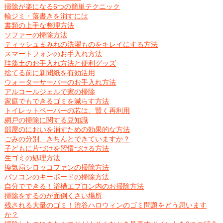
掃除が楽になる6つの簡単テクニック
輪ジミ・落書きを消すには
書類の上手な整理方法
ソファーの掃除方法
ティッシュまみれの洗濯ものをキレイにする方法
スマートフォンのお手入れ方法
珪藻土のお手入れ方法と便利グッズ
捨てる前に新聞紙を有効活用
ウォーターサーバーのお手入れ方法
アルコールジェルで家の掃除
家庭でもできるゴミを減らす方法
トイレットペーパーの芯は、賢く再利用
網戸の掃除に関する豆知識
部屋のにおいを消すための効果的な方法
ごみの分別、きちんとできていますか？
子どもに片づけを習慣づける方法
生ゴミの処理方法
換気扇シロッコファンの掃除方法
パソコンのキーボードの掃除方法
自分でできる！浴槽エプロン内のお掃除方法
掃除をするのが面倒くさい場所
残される大量のゴミ！渋谷ハロウィンのゴミ問題をどう思います
か？