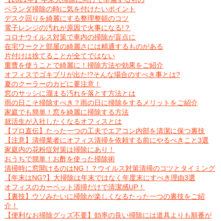
ベランダ掃除の時に気を付けたいポイント
デスク回りを綺麗にする整理整頓のコツ
電子レンジの汚れが原因で火事になる!？
コロナウイルス対策で車内の掃除が盲点に
在宅ワークと部屋の綺麗さには精通するものがある
片付けは捨てることが全てではない
重曹を使うことで綺麗に！掃除方法や効果をご紹介
オフィスでゴキブリが出た!?そんな場合のすべき事とは?
夏のクーラーのカビに要注意！
窓のサッシに溜まる汚れを落とす方法とは
雨の日こそ掃除すべき？雨の日に掃除をするメリットをご紹介
家庭でも簡単！窓を綺麗に掃除する方法
就活生が入社したくなるオフィスとは
【プロ直伝】たった一つの工夫でエアコン内部を清潔に保つ裏技
【注意】清掃業者にオフィス清掃を依頼する前にやるべきこと3選
家庭内の花粉症対策は掃除にあり！
おうちで簡単！お酢を使った掃除術
清掃時に窓開けるのはNG！？ウイルス対策清掃のコツとタイミング
【年末はNG?】大掃除は年末ではなく年度末にすべき理由3選
オフィスのカーペット清掃だけで清潔感UP！
【裏技】ウソみたいに掃除が楽しくなるたった一つの裏技をご紹
介！
【便利なお掃除グッズ不要】効率の良い掃除には道具よりも順番が