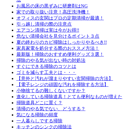
お風呂の床の黒ずみに研磨剤はNG
家での取り扱い注意！高圧洗浄機！
オフィスの玄関はプロの定期清掃が最適！
引っ越し清掃の際の注意点
エアコン清掃は実は今がお得!!
危ない清掃会社を見分けるポイント３点
夏の終わりのカビ掃除はしっかりやるべき!!
家具家電を処分する際のおススメ方法！
最新版！掃除のおすすめ便利グッズ３選！
掃除のやる気が出ない時の対処法
すぐにできる掃除のコツとは
ゴミを減らす工夫とは・・・
【意外と汚れが溜まりやすい玄関掃除の方法】
【電子レンジの頑固な汚れを掃除する方法】
小物捨てるの難しくないですか？
進化している掃除道具！とても便利なものが増えた
掃除道具どこに置く？
清掃のやる気でない、どうする？
気になる掃除の頻度
一人暮らしでする掃除
キッチンのシンクの掃除法