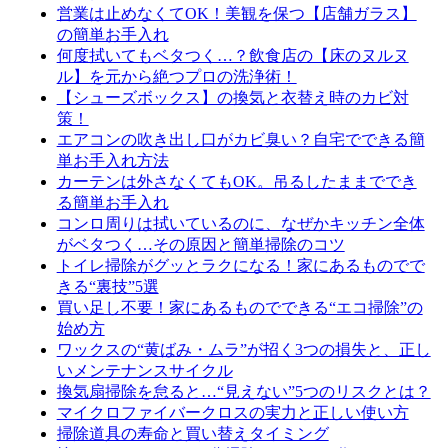
営業は止めなくてOK！美観を保つ【店舗ガラス】
の簡単お手入れ
何度拭いてもベタつく…？飲食店の【床のヌルヌ
ル】を元から絶つプロの洗浄術！
【シューズボックス】の換気と衣替え時のカビ対
策！
エアコンの吹き出し口がカビ臭い？自宅でできる簡
単お手入れ方法
カーテンは外さなくてもOK。吊るしたままででき
る簡単お手入れ
コンロ周りは拭いているのに、なぜかキッチン全体
がベタつく…その原因と簡単掃除のコツ
トイレ掃除がグッとラクになる！家にあるものでで
きる“裏技”5選
買い足し不要！家にあるものでできる“エコ掃除”の
始め方
ワックスの“黄ばみ・ムラ”が招く3つの損失と、正し
いメンテナンスサイクル
換気扇掃除を怠ると…“見えない”5つのリスクとは？
マイクロファイバークロスの実力と正しい使い方
掃除道具の寿命と買い替えタイミング