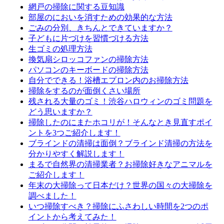
網戸の掃除に関する豆知識
部屋のにおいを消すための効果的な方法
ごみの分別、きちんとできていますか？
子どもに片づけを習慣づける方法
生ゴミの処理方法
換気扇シロッコファンの掃除方法
パソコンのキーボードの掃除方法
自分でできる！浴槽エプロン内のお掃除方法
掃除をするのが面倒くさい場所
残される大量のゴミ！渋谷ハロウィンのゴミ問題を
どう思いますか？
掃除したのにまたホコリが！そんなとき見直すポイ
ントを3つご紹介します！
ブラインドの清掃は面倒？ブラインド清掃の方法を
分かりやすく解説します！
まるで自然界の清掃業者？お掃除好きなアニマルを
ご紹介します！
年末の大掃除って日本だけ？世界の国々の大掃除を
調べました！
いつ掃除すべき？掃除にふさわしい時間を2つのポ
イントから考えてみた！