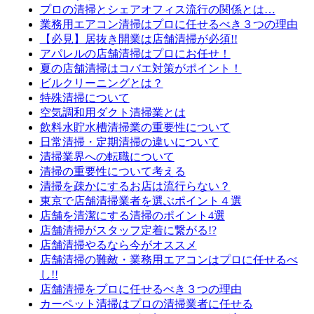
プロの清掃とシェアオフィス流行の関係とは…
業務用エアコン清掃はプロに任せるべき３つの理由
【必見】居抜き開業は店舗清掃が必須!!
アパレルの店舗清掃はプロにお任せ！
夏の店舗清掃はコバエ対策がポイント！
ビルクリーニングとは？
特殊清掃について
空気調和用ダクト清掃業とは
飲料水貯水槽清掃業の重要性について
日常清掃・定期清掃の違いについて
清掃業界への転職について
清掃の重要性について考える
清掃を疎かにするお店は流行らない？
東京で店舗清掃業者を選ぶポイント４選
店舗を清潔にする清掃のポイント4選
店舗清掃がスタッフ定着に繋がる!?
店舗清掃やるなら今がオススメ
店舗清掃の難敵・業務用エアコンはプロに任せるべ
し!!
店舗清掃をプロに任せるべき３つの理由
カーペット清掃はプロの清掃業者に任せる