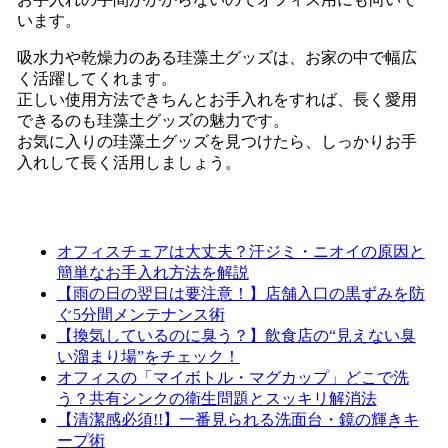
います。
吸水力や乾燥力のある珪藻土グッズは、お家の中で幅広
く活躍してくれます。
正しい使用方法できちんとお手入れをすれば、長く愛用
できるのも珪藻土グッズの魅力です。
お気に入りの珪藻土グッズを見つけたら、しっかりお手
入れして長く活用しましょう。
オフィスチェアは大丈夫？汗ジミ・ニオイの原因と
簡単なお手入れ方法を解説
【雨の日の翌日は要注意！】店舗入口の黒ずみを防
ぐ5分間メンテナンス術
【換気しているのに臭う？】飲食店の“見えない臭
い溜まり場”をチェック！
オフィスの「マイボトル・マグカップ」どこで洗
う？共有シンクの衛生問題とスッキリ解消法
【清潔感必須!!】一番見られる洗面台・鏡の輝きキ
ープ術