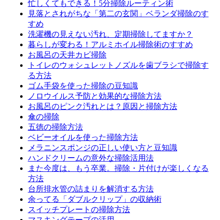
忙しくてもできる！5分掃除ルーティン術
見落とされがちな「第二の玄関」ベランダ掃除のす
すめ
洗濯機の見えない汚れ、定期掃除してますか？
暮らしが変わる！アルミホイル掃除術のすすめ
お風呂の天井カビ掃除
トイレのウォシュレットノズルを歯ブラシで掃除す
る方法
ゴム手袋を使った掃除の豆知識
ノロウイルス予防と効果的な掃除方法
お風呂のピンク汚れとは？原因と掃除方法
傘の掃除
五徳の掃除方法
ベビーオイルを使った掃除方法
メラニンスポンジの正しい使い方と豆知識
ハンドクリームの意外な掃除活用法
また今度は、もう卒業。掃除・片付けが楽しくなる
方法
台所排水管の詰まりを解消する方法
余ってる「ダブルクリップ」の収納術
スイッチプレートの掃除方法
マスキングテープの活用