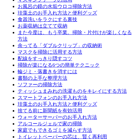
お風呂の鏡の水垢ウロコ掃除方法
珪藻土のお手入れ方法と便利グッズ
食器洗いをラクにする裏技
お薬収納は立てて収納
また今度は、もう卒業。掃除・片付けが楽しくなる
方法
余ってる「ダブルクリップ」の収納術
マスクを掃除に活用する方法
配線をすっきり隠すコツ
掃除が楽になる6つの簡単テクニック
輪ジミ・落書きを消すには
書類の上手な整理方法
ソファーの掃除方法
ティッシュまみれの洗濯ものをキレイにする方法
スマートフォンのお手入れ方法
珪藻土のお手入れ方法と便利グッズ
捨てる前に新聞紙を有効活用
ウォーターサーバーのお手入れ方法
アルコールジェルで家の掃除
家庭でもできるゴミを減らす方法
トイレットペーパーの芯は、賢く再利用