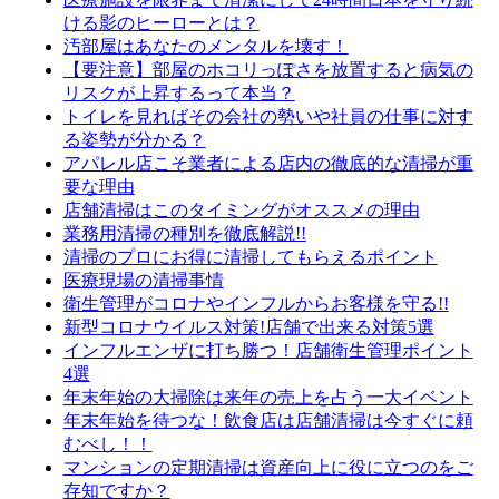
ける影のヒーローとは？
汚部屋はあなたのメンタルを壊す！
【要注意】部屋のホコリっぽさを放置すると病気の
リスクが上昇するって本当？
トイレを見ればその会社の勢いや社員の仕事に対す
る姿勢が分かる？
アパレル店こそ業者による店内の徹底的な清掃が重
要な理由
店舗清掃はこのタイミングがオススメの理由
業務用清掃の種別を徹底解説!!
清掃のプロにお得に清掃してもらえるポイント
医療現場の清掃事情
衛生管理がコロナやインフルからお客様を守る!!
新型コロナウイルス対策!店舗で出来る対策5選
インフルエンザに打ち勝つ！店舗衛生管理ポイント
4選
年末年始の大掃除は来年の売上を占う一大イベント
年末年始を待つな！飲食店は店舗清掃は今すぐに頼
むべし！！
マンションの定期清掃は資産向上に役に立つのをご
存知ですか？