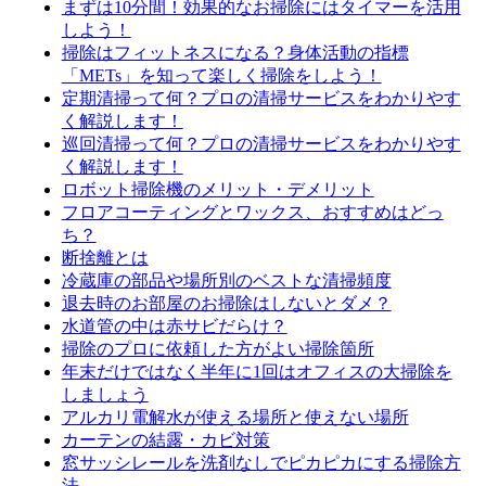
まずは10分間！効果的なお掃除にはタイマーを活用
しよう！
掃除はフィットネスになる？身体活動の指標
「METs」を知って楽しく掃除をしよう！
定期清掃って何？プロの清掃サービスをわかりやす
く解説します！
巡回清掃って何？プロの清掃サービスをわかりやす
く解説します！
ロボット掃除機のメリット・デメリット
フロアコーティングとワックス、おすすめはどっ
ち？
断捨離とは
冷蔵庫の部品や場所別のベストな清掃頻度
退去時のお部屋のお掃除はしないとダメ？
水道管の中は赤サビだらけ？
掃除のプロに依頼した方がよい掃除箇所
年末だけではなく半年に1回はオフィスの大掃除を
しましょう
アルカリ電解水が使える場所と使えない場所
カーテンの結露・カビ対策
窓サッシレールを洗剤なしでピカピカにする掃除方
法