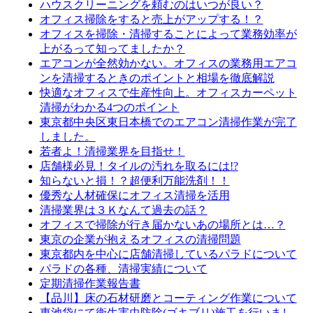
ハウスクリーニングを頼むのはいつが良い？
オフィス掃除をすると売上がアップする！？
オフィスを掃除・清掃することによって業務効率が
上がるって知ってましたか？
エアコンが全然効かない。オフィスの業務用エアコ
ンを清掃するときのポイントと相場を徹底解説
快適なオフィスで生産性向上。オフィスカーペット
清掃がわかる4つのポイント
東京都中央区東日本橋でのエアコン清掃作業が完了
しました。
若者よ！清掃業界を目指せ！
店舗様必見！タイルの汚れを取るには!?
知らないと損！？超便利万能洗剤！！
優秀な人材確保にオフィス清掃を活用
清掃業界は３Ｋなんて過去の話？
オフィスで掃除が行き届かないあの場所とは…？
東京の企業が抱えるオフィスの清掃問題
東京都内を中心に店舗清掃しているパラドについて
パラドの各種、清掃実績について
定期清掃作業報告書
【品川】床の石材研磨とコーティング作業について
東池袋にて衛生害虫防除(ゴキブリ)施工を行いまし