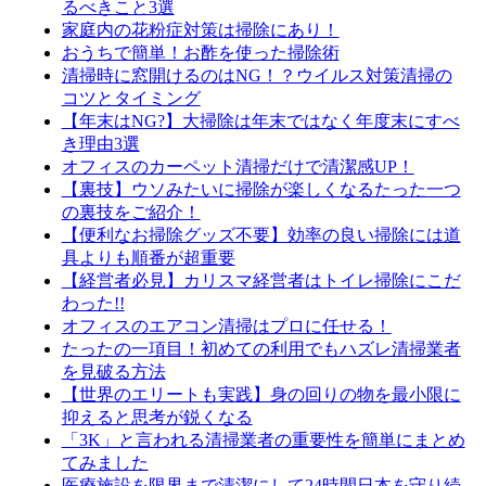
るべきこと3選
家庭内の花粉症対策は掃除にあり！
おうちで簡単！お酢を使った掃除術
清掃時に窓開けるのはNG！？ウイルス対策清掃の
コツとタイミング
【年末はNG?】大掃除は年末ではなく年度末にすべ
き理由3選
オフィスのカーペット清掃だけで清潔感UP！
【裏技】ウソみたいに掃除が楽しくなるたった一つ
の裏技をご紹介！
【便利なお掃除グッズ不要】効率の良い掃除には道
具よりも順番が超重要
【経営者必見】カリスマ経営者はトイレ掃除にこだ
わった!!
オフィスのエアコン清掃はプロに任せる！
たったの一項目！初めての利用でもハズレ清掃業者
を見破る方法
【世界のエリートも実践】身の回りの物を最小限に
抑えると思考が鋭くなる
「3K」と言われる清掃業者の重要性を簡単にまとめ
てみました
医療施設を限界まで清潔にして24時間日本を守り続