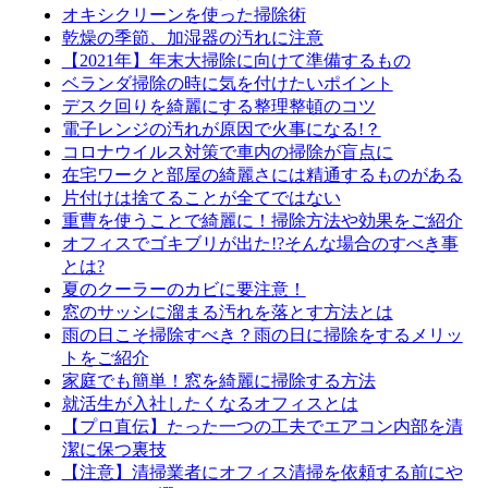
オキシクリーンを使った掃除術
乾燥の季節、加湿器の汚れに注意
【2021年】年末大掃除に向けて準備するもの
ベランダ掃除の時に気を付けたいポイント
デスク回りを綺麗にする整理整頓のコツ
電子レンジの汚れが原因で火事になる!？
コロナウイルス対策で車内の掃除が盲点に
在宅ワークと部屋の綺麗さには精通するものがある
片付けは捨てることが全てではない
重曹を使うことで綺麗に！掃除方法や効果をご紹介
オフィスでゴキブリが出た!?そんな場合のすべき事
とは?
夏のクーラーのカビに要注意！
窓のサッシに溜まる汚れを落とす方法とは
雨の日こそ掃除すべき？雨の日に掃除をするメリッ
トをご紹介
家庭でも簡単！窓を綺麗に掃除する方法
就活生が入社したくなるオフィスとは
【プロ直伝】たった一つの工夫でエアコン内部を清
潔に保つ裏技
【注意】清掃業者にオフィス清掃を依頼する前にや