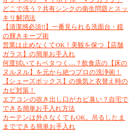
どこで洗う？共有シンクの衛生問題とスッ
キリ解消法
【清潔感必須!!】一番見られる洗面台・鏡
の輝きキープ術
営業は止めなくてOK！美観を保つ【店舗
ガラス】の簡単お手入れ
何度拭いてもベタつく…？飲食店の【床の
ヌルヌル】を元から絶つプロの洗浄術！
【シューズボックス】の換気と衣替え時の
カビ対策！
エアコンの吹き出し口がカビ臭い？自宅で
できる簡単お手入れ方法
カーテンは外さなくてもOK。吊るしたま
までできる簡単お手入れ