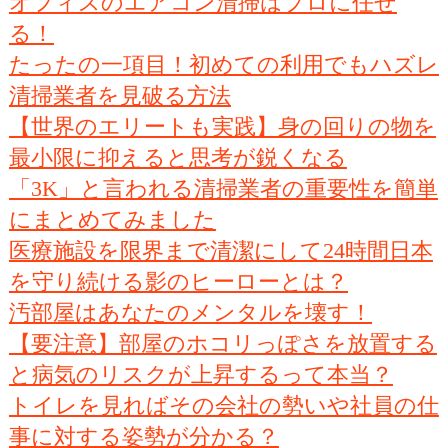
オフィスのエアコン清掃はプロに任せ
る！
たったの一項目！初めての利用でもハズレ
清掃業者を見破る方法
【世界のエリートも実践】身の回りの物を
最小限に抑えると思考が鋭くなる
「3K」と言われる清掃業者の重要性を簡単
にまとめてみました
医療施設を限界まで清潔にして24時間日本
を守り続ける影のヒーローとは？
汚部屋はあなたのメンタルを壊す！
【要注意】部屋のホコリっぽさを放置する
と病気のリスクが上昇するって本当？
トイレを見ればその会社の勢いや社員の仕
事に対する姿勢が分かる？