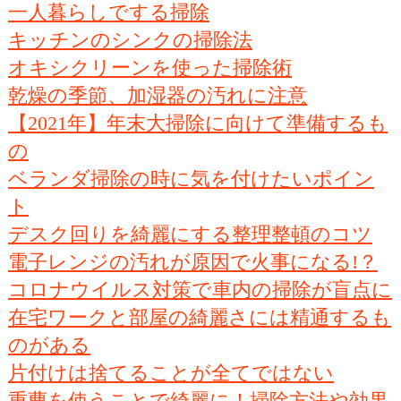
一人暮らしでする掃除
キッチンのシンクの掃除法
オキシクリーンを使った掃除術
乾燥の季節、加湿器の汚れに注意
【2021年】年末大掃除に向けて準備するも
の
ベランダ掃除の時に気を付けたいポイン
ト
デスク回りを綺麗にする整理整頓のコツ
電子レンジの汚れが原因で火事になる!？
コロナウイルス対策で車内の掃除が盲点に
在宅ワークと部屋の綺麗さには精通するも
のがある
片付けは捨てることが全てではない
重曹を使うことで綺麗に！掃除方法や効果