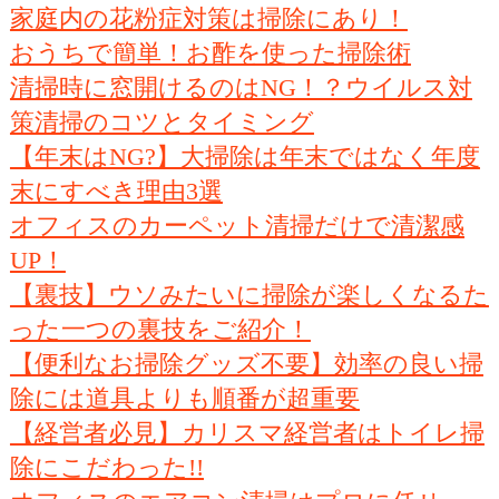
家庭内の花粉症対策は掃除にあり！
おうちで簡単！お酢を使った掃除術
清掃時に窓開けるのはNG！？ウイルス対
策清掃のコツとタイミング
【年末はNG?】大掃除は年末ではなく年度
末にすべき理由3選
オフィスのカーペット清掃だけで清潔感
UP！
【裏技】ウソみたいに掃除が楽しくなるた
った一つの裏技をご紹介！
【便利なお掃除グッズ不要】効率の良い掃
除には道具よりも順番が超重要
【経営者必見】カリスマ経営者はトイレ掃
除にこだわった!!