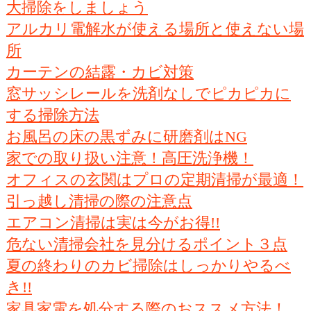
大掃除をしましょう
アルカリ電解水が使える場所と使えない場
所
カーテンの結露・カビ対策
窓サッシレールを洗剤なしでピカピカに
する掃除方法
お風呂の床の黒ずみに研磨剤はNG
家での取り扱い注意！高圧洗浄機！
オフィスの玄関はプロの定期清掃が最適！
引っ越し清掃の際の注意点
エアコン清掃は実は今がお得!!
危ない清掃会社を見分けるポイント３点
夏の終わりのカビ掃除はしっかりやるべ
き!!
家具家電を処分する際のおススメ方法！