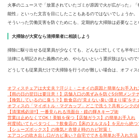
火事のニュースで「放置されていたゴミが原因で火が広がった」「
能性」といった文言を目にしたこともあるのではないでしょうか。
そういった労働災害を防ぐためにも、定期的な大掃除は必要なこと
大掃除が大変なら清掃業者に相談しよう
掃除に駆り出せる従業員が少なくても、どんなに忙しくても半年に
法律にも明記された義務のため、やらないという選択肢はないので
どうしても従業員だけで大掃除を行うのが難しい場合は、オフィス
オフィスチェアは大丈夫？汗ジミ・ニオイの原因と簡単なお手入れ
【雨の日の翌日は要注意！】店舗入口の黒ずみを防ぐ5分間メンテ
【換気しているのに臭う？】飲食店の“見えない臭い溜まり場”をチ
オフィスの「マイボトル・マグカップ」どこで洗う？共有シンクの
【清潔感必須!!】一番見られる洗面台・鏡の輝きキープ術
営業は止めなくてOK！美観を保つ【店舗ガラス】の簡単お手入れ
何度拭いてもベタつく…？飲食店の【床のヌルヌル】を元から絶つ
【シューズボックス】の換気と衣替え時のカビ対策！
エアコンの吹き出し口がカビ臭い？自宅でできる簡単お手入れ方法