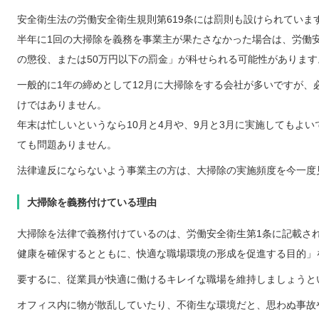
安全衛生法の労働安全衛生規則第619条には罰則も設けられていま
半年に1回の大掃除を義務を事業主が果たさなかった場合は、労働安
の懲役、または50万円以下の罰金」が科せられる可能性があります
一般的に1年の締めとして12月に大掃除をする会社が多いですが、
けではありません。
年末は忙しいというなら10月と4月や、9月と3月に実施してもよいで
ても問題ありません。
法律違反にならないよう事業主の方は、大掃除の実施頻度を今一度
大掃除を義務付けている理由
大掃除を法律で義務付けているのは、労働安全衛生第1条に記載さ
健康を確保するとともに、快適な職場環境の形成を促進する目的」
要するに、従業員が快適に働けるキレイな職場を維持しましょうと
オフィス内に物が散乱していたり、不衛生な環境だと、思わぬ事故