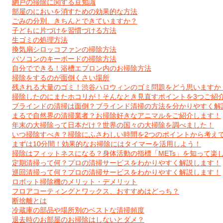
網戸の掃除に関する豆知識
部屋のにおいを消すための効果的な方法
ごみの分別、きちんとできていますか？
子どもに片づけを習慣づける方法
生ゴミの処理方法
換気扇シロッコファンの掃除方法
パソコンのキーボードの掃除方法
自分でできる！浴槽エプロン内のお掃除方法
掃除をするのが面倒くさい場所
残される大量のゴミ！渋谷ハロウィンのゴミ問題をどう思いますか
掃除したのにまたホコリが！そんなとき見直すポイントを3つご紹
ブラインドの清掃は面倒？ブラインド清掃の方法を分かりやすく解
まるで自然界の清掃業者？お掃除好きなアニマルをご紹介します！
年末の大掃除って日本だけ？世界の国々の大掃除を調べました！
いつ掃除すべき？掃除にふさわしい時間を2つのポイントから考え
まずは10分間！効果的なお掃除にはタイマーを活用しよう！
掃除はフィットネスになる？身体活動の指標「METs」を知って楽
定期清掃って何？プロの清掃サービスをわかりやすく解説します！
巡回清掃って何？プロの清掃サービスをわかりやすく解説します！
ロボット掃除機のメリット・デメリット
フロアコーティングとワックス、おすすめはどっち？
断捨離とは
冷蔵庫の部品や場所別のベストな清掃頻度
退去時のお部屋のお掃除はしないとダメ？