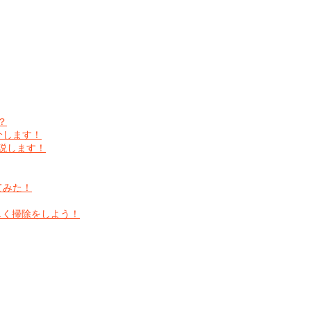
？
介します！
説します！
てみた！
しく掃除をしよう！