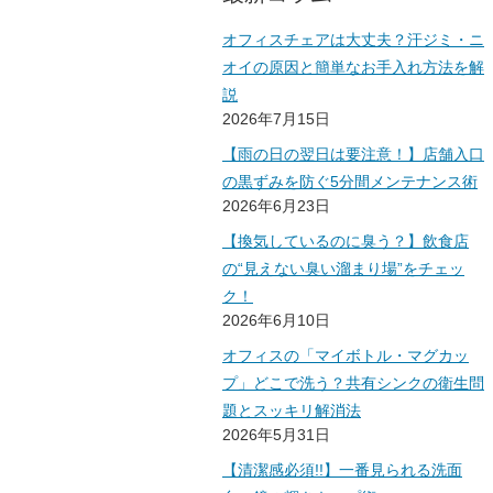
オフィスチェアは大丈夫？汗ジミ・ニ
オイの原因と簡単なお手入れ方法を解
説
2026年7月15日
【雨の日の翌日は要注意！】店舗入口
の黒ずみを防ぐ5分間メンテナンス術
2026年6月23日
【換気しているのに臭う？】飲食店
の“見えない臭い溜まり場”をチェッ
ク！
2026年6月10日
オフィスの「マイボトル・マグカッ
プ」どこで洗う？共有シンクの衛生問
題とスッキリ解消法
2026年5月31日
【清潔感必須!!】一番見られる洗面