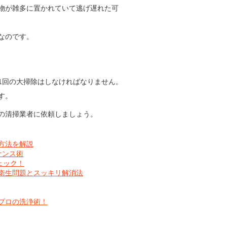
物が雑多に置かれていて逃げ遅れた可
なのです。
1回の大掃除はしなければなりません。
す。
の清掃業者に依頼しましょう。
方法を解説
ナンス術
ェック！
衛生問題とスッキリ解消法
プロの洗浄術！