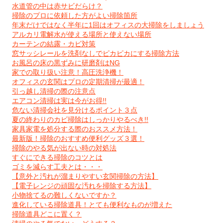
水道管の中は赤サビだらけ？
掃除のプロに依頼した方がよい掃除箇所
年末だけではなく半年に1回はオフィスの大掃除をしましょう
アルカリ電解水が使える場所と使えない場所
カーテンの結露・カビ対策
窓サッシレールを洗剤なしでピカピカにする掃除方法
お風呂の床の黒ずみに研磨剤はNG
家での取り扱い注意！高圧洗浄機！
オフィスの玄関はプロの定期清掃が最適！
引っ越し清掃の際の注意点
エアコン清掃は実は今がお得!!
危ない清掃会社を見分けるポイント３点
夏の終わりのカビ掃除はしっかりやるべき!!
家具家電を処分する際のおススメ方法！
最新版！掃除のおすすめ便利グッズ３選！
掃除のやる気が出ない時の対処法
すぐにできる掃除のコツとは
ゴミを減らす工夫とは・・・
【意外と汚れが溜まりやすい玄関掃除の方法】
【電子レンジの頑固な汚れを掃除する方法】
小物捨てるの難しくないですか？
進化している掃除道具！とても便利なものが増えた
掃除道具どこに置く？