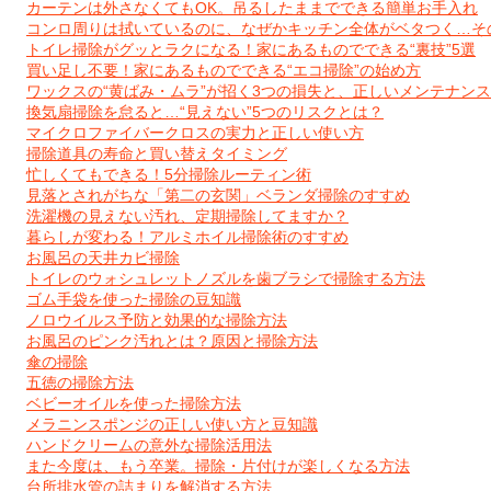
カーテンは外さなくてもOK。吊るしたままでできる簡単お手入れ
コンロ周りは拭いているのに、なぜかキッチン全体がベタつく…そ
トイレ掃除がグッとラクになる！家にあるものでできる“裏技”5選
買い足し不要！家にあるものでできる“エコ掃除”の始め方
ワックスの“黄ばみ・ムラ”が招く3つの損失と、正しいメンテナン
換気扇掃除を怠ると…“見えない”5つのリスクとは？
マイクロファイバークロスの実力と正しい使い方
掃除道具の寿命と買い替えタイミング
忙しくてもできる！5分掃除ルーティン術
見落とされがちな「第二の玄関」ベランダ掃除のすすめ
洗濯機の見えない汚れ、定期掃除してますか？
暮らしが変わる！アルミホイル掃除術のすすめ
お風呂の天井カビ掃除
トイレのウォシュレットノズルを歯ブラシで掃除する方法
ゴム手袋を使った掃除の豆知識
ノロウイルス予防と効果的な掃除方法
お風呂のピンク汚れとは？原因と掃除方法
傘の掃除
五徳の掃除方法
ベビーオイルを使った掃除方法
メラニンスポンジの正しい使い方と豆知識
ハンドクリームの意外な掃除活用法
また今度は、もう卒業。掃除・片付けが楽しくなる方法
台所排水管の詰まりを解消する方法