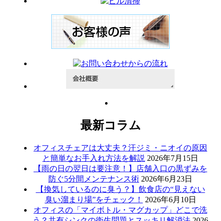
最新コラム
オフィスチェアは大丈夫？汗ジミ・ニオイの原因
と簡単なお手入れ方法を解説
2026年7月15日
【雨の日の翌日は要注意！】店舗入口の黒ずみを
防ぐ5分間メンテナンス術
2026年6月23日
【換気しているのに臭う？】飲食店の“見えない
臭い溜まり場”をチェック！
2026年6月10日
オフィスの「マイボトル・マグカップ」どこで洗
う？共有シンクの衛生問題とスッキリ解消法
2026