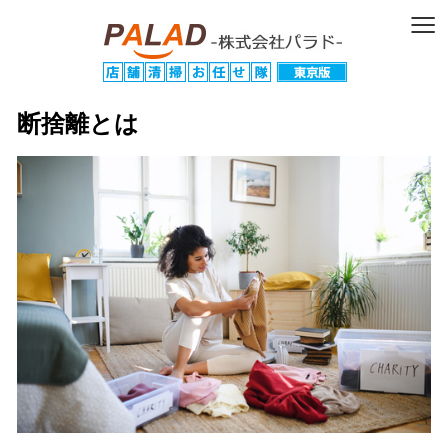
≡
断捨離とは