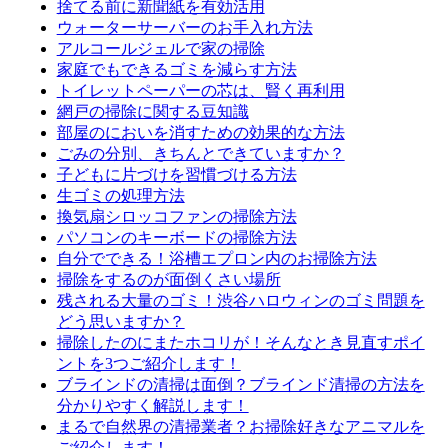
捨てる前に新聞紙を有効活用
ウォーターサーバーのお手入れ方法
アルコールジェルで家の掃除
家庭でもできるゴミを減らす方法
トイレットペーパーの芯は、賢く再利用
網戸の掃除に関する豆知識
部屋のにおいを消すための効果的な方法
ごみの分別、きちんとできていますか？
子どもに片づけを習慣づける方法
生ゴミの処理方法
換気扇シロッコファンの掃除方法
パソコンのキーボードの掃除方法
自分でできる！浴槽エプロン内のお掃除方法
掃除をするのが面倒くさい場所
残される大量のゴミ！渋谷ハロウィンのゴミ問題を
どう思いますか？
掃除したのにまたホコリが！そんなとき見直すポイ
ントを3つご紹介します！
ブラインドの清掃は面倒？ブラインド清掃の方法を
分かりやすく解説します！
まるで自然界の清掃業者？お掃除好きなアニマルを
ご紹介します！