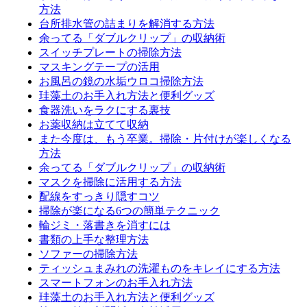
方法
台所排水管の詰まりを解消する方法
余ってる「ダブルクリップ」の収納術
スイッチプレートの掃除方法
マスキングテープの活用
お風呂の鏡の水垢ウロコ掃除方法
珪藻土のお手入れ方法と便利グッズ
食器洗いをラクにする裏技
お薬収納は立てて収納
また今度は、もう卒業。掃除・片付けが楽しくなる
方法
余ってる「ダブルクリップ」の収納術
マスクを掃除に活用する方法
配線をすっきり隠すコツ
掃除が楽になる6つの簡単テクニック
輪ジミ・落書きを消すには
書類の上手な整理方法
ソファーの掃除方法
ティッシュまみれの洗濯ものをキレイにする方法
スマートフォンのお手入れ方法
珪藻土のお手入れ方法と便利グッズ