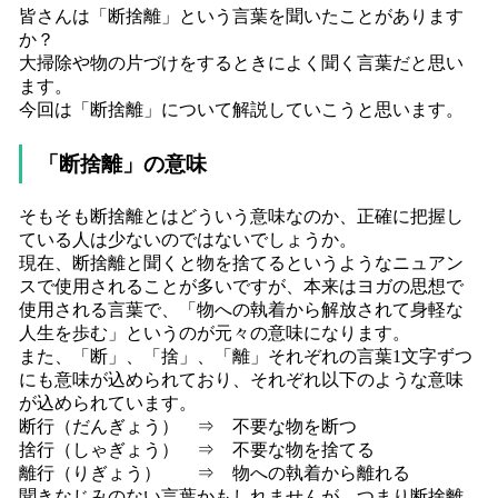
皆さんは「断捨離」という言葉を聞いたことがあります
か？
大掃除や物の片づけをするときによく聞く言葉だと思い
ます。
今回は「断捨離」について解説していこうと思います。
「断捨離」の意味
そもそも断捨離とはどういう意味なのか、正確に把握し
ている人は少ないのではないでしょうか。
現在、断捨離と聞くと物を捨てるというようなニュアン
スで使用されることが多いですが、本来はヨガの思想で
使用される言葉で、「物への執着から解放されて身軽な
人生を歩む」というのが元々の意味になります。
また、「断」、「捨」、「離」それぞれの言葉1文字ずつ
にも意味が込められており、それぞれ以下のような意味
が込められています。
断行（だんぎょう） ⇒ 不要な物を断つ
捨行（しゃぎょう） ⇒ 不要な物を捨てる
離行（りぎょう） ⇒ 物への執着から離れる
聞きなじみのない言葉かもしれませんが、つまり断捨離