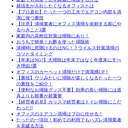
就活生が入社したくなるオフィスとは
【プロ直伝】たった一つの工夫でエアコン内部を清
潔に保つ裏技
【注意】清掃業者にオフィス清掃を依頼する前にや
るべきこと3選
家庭内の花粉症対策は掃除にあり！
おうちで簡単！お酢を使った掃除術
清掃時に窓開けるのはNG！？ウイルス対策清掃の
コツとタイミング
【年末はNG?】大掃除は年末ではなく年度末にすべ
き理由3選
オフィスのカーペット清掃だけで清潔感UP！
【裏技】ウソみたいに掃除が楽しくなるたった一つ
の裏技をご紹介！
【便利なお掃除グッズ不要】効率の良い掃除には道
具よりも順番が超重要
【経営者必見】カリスマ経営者はトイレ掃除にこだ
わった!!
オフィスのエアコン清掃はプロに任せる！
たったの一項目！初めての利用でもハズレ清掃業者
を見破る方法