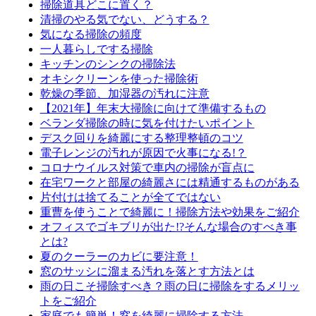
掃除道具どこに置く？
清掃のやる気でない、どうする？
気になる掃除の頻度
一人暮らしでする掃除
キッチンのシンクの掃除法
オキシクリーンを使った掃除術
乾燥の季節、加湿器の汚れに注意
【2021年】年末大掃除に向けて準備するもの
ベランダ掃除の時に気を付けたいポイント
デスク回りを綺麗にする整理整頓のコツ
電子レンジの汚れが原因で火事になる!？
コロナウイルス対策で車内の掃除が盲点に
在宅ワークと部屋の綺麗さには精通するものがある
片付けは捨てることが全てではない
重曹を使うことで綺麗に！掃除方法や効果をご紹介
オフィスでゴキブリが出た!?そんな場合のすべき事
とは?
夏のクーラーのカビに要注意！
窓のサッシに溜まる汚れを落とす方法とは
雨の日こそ掃除すべき？雨の日に掃除をするメリッ
トをご紹介
家庭でも簡単！窓を綺麗に掃除する方法