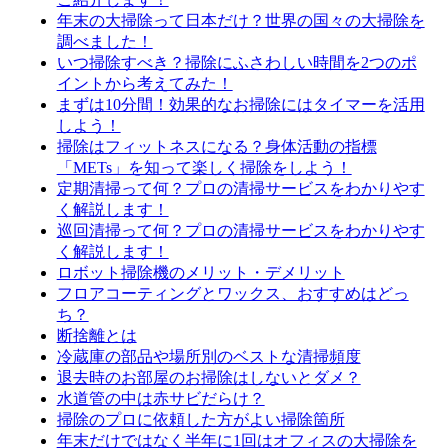
年末の大掃除って日本だけ？世界の国々の大掃除を
調べました！
いつ掃除すべき？掃除にふさわしい時間を2つのポ
イントから考えてみた！
まずは10分間！効果的なお掃除にはタイマーを活用
しよう！
掃除はフィットネスになる？身体活動の指標
「METs」を知って楽しく掃除をしよう！
定期清掃って何？プロの清掃サービスをわかりやす
く解説します！
巡回清掃って何？プロの清掃サービスをわかりやす
く解説します！
ロボット掃除機のメリット・デメリット
フロアコーティングとワックス、おすすめはどっ
ち？
断捨離とは
冷蔵庫の部品や場所別のベストな清掃頻度
退去時のお部屋のお掃除はしないとダメ？
水道管の中は赤サビだらけ？
掃除のプロに依頼した方がよい掃除箇所
年末だけではなく半年に1回はオフィスの大掃除を