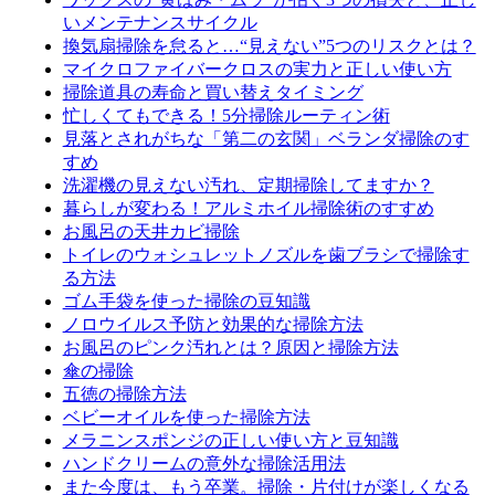
いメンテナンスサイクル
換気扇掃除を怠ると…“見えない”5つのリスクとは？
マイクロファイバークロスの実力と正しい使い方
掃除道具の寿命と買い替えタイミング
忙しくてもできる！5分掃除ルーティン術
見落とされがちな「第二の玄関」ベランダ掃除のす
すめ
洗濯機の見えない汚れ、定期掃除してますか？
暮らしが変わる！アルミホイル掃除術のすすめ
お風呂の天井カビ掃除
トイレのウォシュレットノズルを歯ブラシで掃除す
る方法
ゴム手袋を使った掃除の豆知識
ノロウイルス予防と効果的な掃除方法
お風呂のピンク汚れとは？原因と掃除方法
傘の掃除
五徳の掃除方法
ベビーオイルを使った掃除方法
メラニンスポンジの正しい使い方と豆知識
ハンドクリームの意外な掃除活用法
また今度は、もう卒業。掃除・片付けが楽しくなる