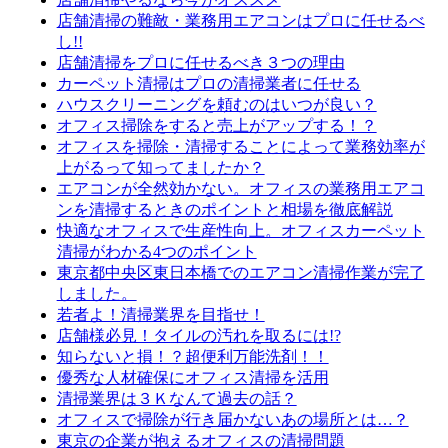
店舗清掃の難敵・業務用エアコンはプロに任せるべ
し!!
店舗清掃をプロに任せるべき３つの理由
カーペット清掃はプロの清掃業者に任せる
ハウスクリーニングを頼むのはいつが良い？
オフィス掃除をすると売上がアップする！？
オフィスを掃除・清掃することによって業務効率が
上がるって知ってましたか？
エアコンが全然効かない。オフィスの業務用エアコ
ンを清掃するときのポイントと相場を徹底解説
快適なオフィスで生産性向上。オフィスカーペット
清掃がわかる4つのポイント
東京都中央区東日本橋でのエアコン清掃作業が完了
しました。
若者よ！清掃業界を目指せ！
店舗様必見！タイルの汚れを取るには!?
知らないと損！？超便利万能洗剤！！
優秀な人材確保にオフィス清掃を活用
清掃業界は３Ｋなんて過去の話？
オフィスで掃除が行き届かないあの場所とは…？
東京の企業が抱えるオフィスの清掃問題