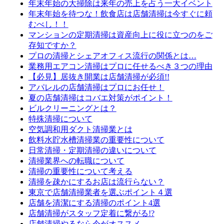
年末年始の大掃除は来年の売上を占う一大イベント
年末年始を待つな！飲食店は店舗清掃は今すぐに頼
むべし！！
マンションの定期清掃は資産向上に役に立つのをご
存知ですか？
プロの清掃とシェアオフィス流行の関係とは…
業務用エアコン清掃はプロに任せるべき３つの理由
【必見】居抜き開業は店舗清掃が必須!!
アパレルの店舗清掃はプロにお任せ！
夏の店舗清掃はコバエ対策がポイント！
ビルクリーニングとは？
特殊清掃について
空気調和用ダクト清掃業とは
飲料水貯水槽清掃業の重要性について
日常清掃・定期清掃の違いについて
清掃業界への転職について
清掃の重要性について考える
清掃を疎かにするお店は流行らない？
東京で店舗清掃業者を選ぶポイント４選
店舗を清潔にする清掃のポイント4選
店舗清掃がスタッフ定着に繋がる!?
店舗清掃やるなら今がオススメ