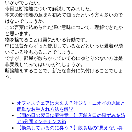
いかがでしたか。
今回は断捨離について解説してみました。
本来の断捨離の意味を初めて知ったという方も多いので
はないでしょうか。
この言葉に込められた深い意味について、理解できたか
と思います。
物を捨てることは勇気がいる行動です。
中には昔からずっと使用しているなどといった愛着が湧
いている物もあることでしょう。
ですが、部屋が散らかっていて心にゆとりのない方は是
非実践してみてはいかがでしょうか。
断捨離をすることで、新たな自分に気付けることでしょ
う。
オフィスチェアは大丈夫？汗ジミ・ニオイの原因と
簡単なお手入れ方法を解説
【雨の日の翌日は要注意！】店舗入口の黒ずみを防
ぐ5分間メンテナンス術
【換気しているのに臭う？】飲食店の“見えない臭