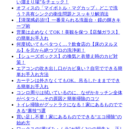
い溜まり場”をチェック！
オフィスの「マイボトル・マグカップ」どこで洗
う？共有シンクの衛生問題とスッキリ解消法
【清潔感必須!!】一番見られる洗面台・鏡の輝きキ
ープ術
営業は止めなくてOK！美観を保つ【店舗ガラス】
の簡単お手入れ
何度拭いてもベタつく…？飲食店の【床のヌルヌ
ル】を元から絶つプロの洗浄術！
【シューズボックス】の換気と衣替え時のカビ対
策！
エアコンの吹き出し口がカビ臭い？自宅でできる簡
単お手入れ方法
カーテンは外さなくてもOK。吊るしたままででき
る簡単お手入れ
コンロ周りは拭いているのに、なぜかキッチン全体
がベタつく…その原因と簡単掃除のコツ
トイレ掃除がグッとラクになる！家にあるものでで
きる“裏技”5選
買い足し不要！家にあるものでできる“エコ掃除”の
始め方
ワックスの“黄ばみ・ムラ”が招く3つの損失と、正し