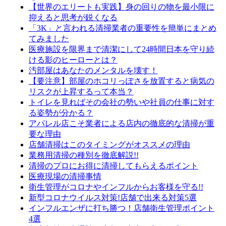
【世界のエリートも実践】身の回りの物を最小限に
抑えると思考が鋭くなる
「3K」と言われる清掃業者の重要性を簡単にまとめ
てみました
医療施設を限界まで清潔にして24時間日本を守り続
ける影のヒーローとは？
汚部屋はあなたのメンタルを壊す！
【要注意】部屋のホコリっぽさを放置すると病気の
リスクが上昇するって本当？
トイレを見ればその会社の勢いや社員の仕事に対す
る姿勢が分かる？
アパレル店こそ業者による店内の徹底的な清掃が重
要な理由
店舗清掃はこのタイミングがオススメの理由
業務用清掃の種別を徹底解説!!
清掃のプロにお得に清掃してもらえるポイント
医療現場の清掃事情
衛生管理がコロナやインフルからお客様を守る!!
新型コロナウイルス対策!店舗で出来る対策5選
インフルエンザに打ち勝つ！店舗衛生管理ポイント
4選