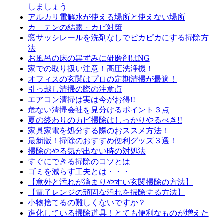
しましょう
アルカリ電解水が使える場所と使えない場所
カーテンの結露・カビ対策
窓サッシレールを洗剤なしでピカピカにする掃除方
法
お風呂の床の黒ずみに研磨剤はNG
家での取り扱い注意！高圧洗浄機！
オフィスの玄関はプロの定期清掃が最適！
引っ越し清掃の際の注意点
エアコン清掃は実は今がお得!!
危ない清掃会社を見分けるポイント３点
夏の終わりのカビ掃除はしっかりやるべき!!
家具家電を処分する際のおススメ方法！
最新版！掃除のおすすめ便利グッズ３選！
掃除のやる気が出ない時の対処法
すぐにできる掃除のコツとは
ゴミを減らす工夫とは・・・
【意外と汚れが溜まりやすい玄関掃除の方法】
【電子レンジの頑固な汚れを掃除する方法】
小物捨てるの難しくないですか？
進化している掃除道具！とても便利なものが増えた