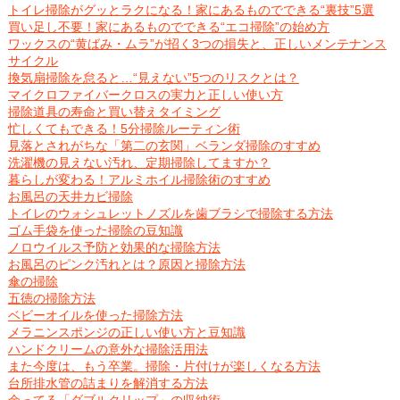
トイレ掃除がグッとラクになる！家にあるものでできる“裏技”5選
買い足し不要！家にあるものでできる“エコ掃除”の始め方
ワックスの“黄ばみ・ムラ”が招く3つの損失と、正しいメンテナンス
サイクル
換気扇掃除を怠ると…“見えない”5つのリスクとは？
マイクロファイバークロスの実力と正しい使い方
掃除道具の寿命と買い替えタイミング
忙しくてもできる！5分掃除ルーティン術
見落とされがちな「第二の玄関」ベランダ掃除のすすめ
洗濯機の見えない汚れ、定期掃除してますか？
暮らしが変わる！アルミホイル掃除術のすすめ
お風呂の天井カビ掃除
トイレのウォシュレットノズルを歯ブラシで掃除する方法
ゴム手袋を使った掃除の豆知識
ノロウイルス予防と効果的な掃除方法
お風呂のピンク汚れとは？原因と掃除方法
傘の掃除
五徳の掃除方法
ベビーオイルを使った掃除方法
メラニンスポンジの正しい使い方と豆知識
ハンドクリームの意外な掃除活用法
また今度は、もう卒業。掃除・片付けが楽しくなる方法
台所排水管の詰まりを解消する方法