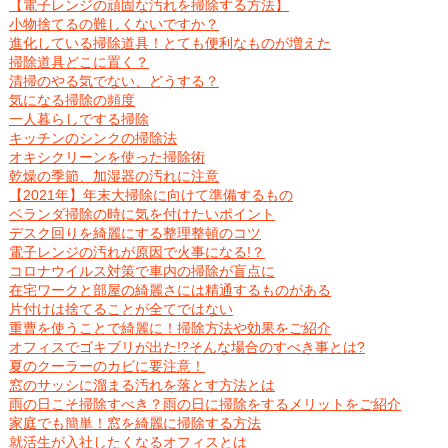
【電子レンジの頑固な汚れを掃除する方法】
小物捨てるの難しくないですか？
進化している掃除道具！とても便利なものが増えた
掃除道具どこに置く？
清掃のやる気でない、どうする？
気になる掃除の頻度
一人暮らしでする掃除
キッチンのシンクの掃除法
オキシクリーンを使った掃除術
乾燥の季節、加湿器の汚れに注意
【2021年】年末大掃除に向けて準備するもの
ベランダ掃除の時に気を付けたいポイント
デスク回りを綺麗にする整理整頓のコツ
電子レンジの汚れが原因で火事になる!？
コロナウイルス対策で車内の掃除が盲点に
在宅ワークと部屋の綺麗さには精通するものがある
片付けは捨てることが全てではない
重曹を使うことで綺麗に！掃除方法や効果をご紹介
オフィスでゴキブリが出た!?そんな場合のすべき事とは?
夏のクーラーのカビに要注意！
窓のサッシに溜まる汚れを落とす方法とは
雨の日こそ掃除すべき？雨の日に掃除をするメリットをご紹介
家庭でも簡単！窓を綺麗に掃除する方法
就活生が入社したくなるオフィスとは