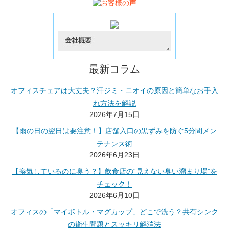
最新コラム
オフィスチェアは大丈夫？汗ジミ・ニオイの原因と簡単なお手入
れ方法を解説
2026年7月15日
【雨の日の翌日は要注意！】店舗入口の黒ずみを防ぐ5分間メン
テナンス術
2026年6月23日
【換気しているのに臭う？】飲食店の“見えない臭い溜まり場”を
チェック！
2026年6月10日
オフィスの「マイボトル・マグカップ」どこで洗う？共有シンク
の衛生問題とスッキリ解消法