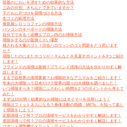
部屋のにおいを消すための効果的な方法
ごみの分別、きちんとできていますか？
子どもに片づけを習慣づける方法
生ゴミの処理方法
換気扇シロッコファンの掃除方法
パソコンのキーボードの掃除方法
自分でできる！浴槽エプロン内のお掃除方法
掃除をするのが面倒くさい場所
残される大量のゴミ！渋谷ハロウィンのゴミ問題をどう思います
か？
掃除したのにまたホコリが！そんなとき見直すポイントを3つご紹介
します！
ブラインドの清掃は面倒？ブラインド清掃の方法を分かりやすく解
説します！
まるで自然界の清掃業者？お掃除好きなアニマルをご紹介します！
年末の大掃除って日本だけ？世界の国々の大掃除を調べました！
いつ掃除すべき？掃除にふさわしい時間を2つのポイントから考えて
みた！
まずは10分間！効果的なお掃除にはタイマーを活用しよう！
掃除はフィットネスになる？身体活動の指標「METs」を知って楽し
く掃除をしよう！
定期清掃って何？プロの清掃サービスをわかりやすく解説します！
巡回清掃って何？プロの清掃サービスをわかりやすく解説します！
ロボット掃除機のメリット・デメリット