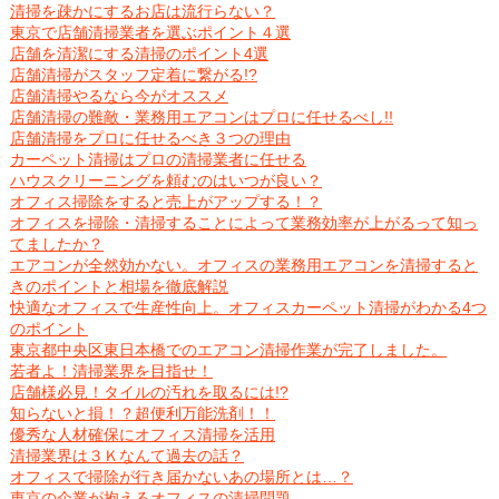
清掃を疎かにするお店は流行らない？
東京で店舗清掃業者を選ぶポイント４選
店舗を清潔にする清掃のポイント4選
店舗清掃がスタッフ定着に繋がる!?
店舗清掃やるなら今がオススメ
店舗清掃の難敵・業務用エアコンはプロに任せるべし!!
店舗清掃をプロに任せるべき３つの理由
カーペット清掃はプロの清掃業者に任せる
ハウスクリーニングを頼むのはいつが良い？
オフィス掃除をすると売上がアップする！？
オフィスを掃除・清掃することによって業務効率が上がるって知っ
てましたか？
エアコンが全然効かない。オフィスの業務用エアコンを清掃すると
きのポイントと相場を徹底解説
快適なオフィスで生産性向上。オフィスカーペット清掃がわかる4つ
のポイント
東京都中央区東日本橋でのエアコン清掃作業が完了しました。
若者よ！清掃業界を目指せ！
店舗様必見！タイルの汚れを取るには!?
知らないと損！？超便利万能洗剤！！
優秀な人材確保にオフィス清掃を活用
清掃業界は３Ｋなんて過去の話？
オフィスで掃除が行き届かないあの場所とは…？
東京の企業が抱えるオフィスの清掃問題