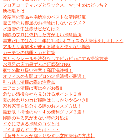
フロアコーティングとワックス、おすすめはどっち？
断捨離とは
冷蔵庫の部品や場所別のベストな清掃頻度
退去時のお部屋のお掃除はしないとダメ？
水道管の中は赤サビだらけ？
掃除のプロに依頼した方がよい掃除箇所
年末だけではなく半年に1回はオフィスの大掃除をしましょう
アルカリ電解水が使える場所と使えない場所
カーテンの結露・カビ対策
窓サッシレールを洗剤なしでピカピカにする掃除方法
お風呂の床の黒ずみに研磨剤はNG
家での取り扱い注意！高圧洗浄機！
オフィスの玄関はプロの定期清掃が最適！
引っ越し清掃の際の注意点
エアコン清掃は実は今がお得!!
危ない清掃会社を見分けるポイント３点
夏の終わりのカビ掃除はしっかりやるべき!!
家具家電を処分する際のおススメ方法！
最新版！掃除のおすすめ便利グッズ３選！
掃除のやる気が出ない時の対処法
すぐにできる掃除のコツとは
ゴミを減らす工夫とは・・・
【意外と汚れが溜まりやすい玄関掃除の方法】