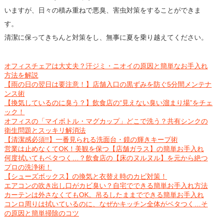
いますが、日々の積み重ねで悪臭、害虫対策をすることができま
す。
清潔に保ってきちんと対策をし、無事に夏を乗り越えてください。
オフィスチェアは大丈夫？汗ジミ・ニオイの原因と簡単なお手入れ
方法を解説
【雨の日の翌日は要注意！】店舗入口の黒ずみを防ぐ5分間メンテナ
ンス術
【換気しているのに臭う？】飲食店の“見えない臭い溜まり場”をチェ
ック！
オフィスの「マイボトル・マグカップ」どこで洗う？共有シンクの
衛生問題とスッキリ解消法
【清潔感必須!!】一番見られる洗面台・鏡の輝きキープ術
営業は止めなくてOK！美観を保つ【店舗ガラス】の簡単お手入れ
何度拭いてもベタつく…？飲食店の【床のヌルヌル】を元から絶つ
プロの洗浄術！
【シューズボックス】の換気と衣替え時のカビ対策！
エアコンの吹き出し口がカビ臭い？自宅でできる簡単お手入れ方法
カーテンは外さなくてもOK。吊るしたままでできる簡単お手入れ
コンロ周りは拭いているのに、なぜかキッチン全体がベタつく…そ
の原因と簡単掃除のコツ