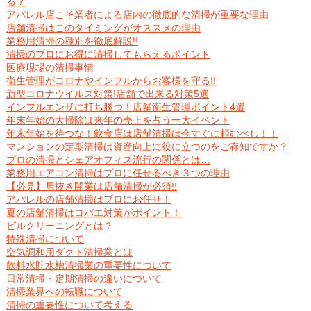
る？
アパレル店こそ業者による店内の徹底的な清掃が重要な理由
店舗清掃はこのタイミングがオススメの理由
業務用清掃の種別を徹底解説!!
清掃のプロにお得に清掃してもらえるポイント
医療現場の清掃事情
衛生管理がコロナやインフルからお客様を守る!!
新型コロナウイルス対策!店舗で出来る対策5選
インフルエンザに打ち勝つ！店舗衛生管理ポイント4選
年末年始の大掃除は来年の売上を占う一大イベント
年末年始を待つな！飲食店は店舗清掃は今すぐに頼むべし！！
マンションの定期清掃は資産向上に役に立つのをご存知ですか？
プロの清掃とシェアオフィス流行の関係とは…
業務用エアコン清掃はプロに任せるべき３つの理由
【必見】居抜き開業は店舗清掃が必須!!
アパレルの店舗清掃はプロにお任せ！
夏の店舗清掃はコバエ対策がポイント！
ビルクリーニングとは？
特殊清掃について
空気調和用ダクト清掃業とは
飲料水貯水槽清掃業の重要性について
日常清掃・定期清掃の違いについて
清掃業界への転職について
清掃の重要性について考える