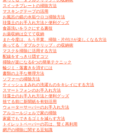
余ってる「ダブルクリップ」の収納術
スイッチプレートの掃除方法
マスキングテープの活用
お風呂の鏡の水垢ウロコ掃除方法
珪藻土のお手入れ方法と便利グッズ
食器洗いをラクにする裏技
お薬収納は立てて収納
また今度は、もう卒業。掃除・片付けが楽しくなる方法
余ってる「ダブルクリップ」の収納術
マスクを掃除に活用する方法
配線をすっきり隠すコツ
掃除が楽になる6つの簡単テクニック
輪ジミ・落書きを消すには
書類の上手な整理方法
ソファーの掃除方法
ティッシュまみれの洗濯ものをキレイにする方法
スマートフォンのお手入れ方法
珪藻土のお手入れ方法と便利グッズ
捨てる前に新聞紙を有効活用
ウォーターサーバーのお手入れ方法
アルコールジェルで家の掃除
家庭でもできるゴミを減らす方法
トイレットペーパーの芯は、賢く再利用
網戸の掃除に関する豆知識