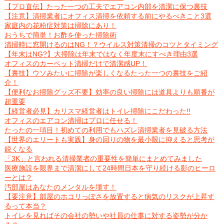
【プロ直伝】たった一つの工夫でエアコン内部を清潔に保つ裏技
【注意】清掃業者にオフィス清掃を依頼する前にやるべきこと3選
家庭内の花粉症対策は掃除にあり！
おうちで簡単！お酢を使った掃除術
清掃時に窓開けるのはNG！？ウイルス対策清掃のコツとタイミング
【年末はNG?】大掃除は年末ではなく年度末にすべき理由3選
オフィスのカーペット清掃だけで清潔感UP！
【裏技】ウソみたいに掃除が楽しくなるたった一つの裏技をご紹
介！
【便利なお掃除グッズ不要】効率の良い掃除には道具よりも順番が
超重要
【経営者必見】カリスマ経営者はトイレ掃除にこだわった!!
オフィスのエアコン清掃はプロに任せる！
たったの一項目！初めての利用でもハズレ清掃業者を見破る方法
【世界のエリートも実践】身の回りの物を最小限に抑えると思考が
鋭くなる
「3K」と言われる清掃業者の重要性を簡単にまとめてみました
医療施設を限界まで清潔にして24時間日本を守り続ける影のヒーロ
ーとは？
汚部屋はあなたのメンタルを壊す！
【要注意】部屋のホコリっぽさを放置すると病気のリスクが上昇す
るって本当？
トイレを見ればその会社の勢いや社員の仕事に対する姿勢が分か