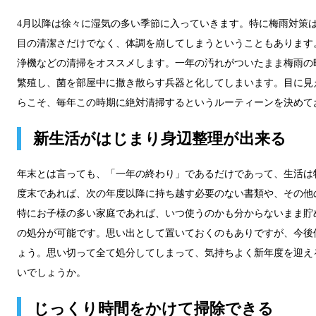
4月以降は徐々に湿気の多い季節に入っていきます。特に梅雨対策
目の清潔さだけでなく、体調を崩してしまうということもあります
浄機などの清掃をオススメします。一年の汚れがついたまま梅雨の
繁殖し、菌を部屋中に撒き散らす兵器と化してしまいます。目に見
らこそ、毎年この時期に絶対清掃するというルーティーンを決めて
新生活がはじまり身辺整理が出来る
年末とは言っても、「一年の終わり」であるだけであって、生活は
度末であれば、次の年度以降に持ち越す必要のない書類や、その他
特にお子様の多い家庭であれば、いつ使うのかも分からないまま貯
の処分が可能です。思い出として置いておくのもありですが、今後
ょう。思い切って全て処分してしまって、気持ちよく新年度を迎え
いでしょうか。
じっくり時間をかけて掃除できる