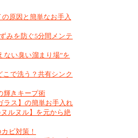
イの原因と簡単なお手入
ずみを防ぐ5分間メンテ
えない臭い溜まり場”を
どこで洗う？共有シンク
の輝きキープ術
ガラス】の簡単お手入れ
のヌルヌル】を元から絶
のカビ対策！