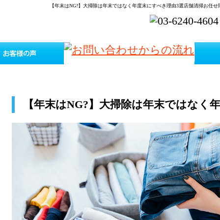
【年末はNG?】大掃除は年末ではなく年度末にすべき理由3選店舗清掃お任
【年末はNG?】大掃除は年末ではなく