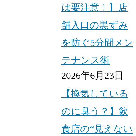
は要注意！】店
舗入口の黒ずみ
を防ぐ5分間メン
テナンス術
2026年6月23日
【換気している
のに臭う？】飲
食店の“見えない