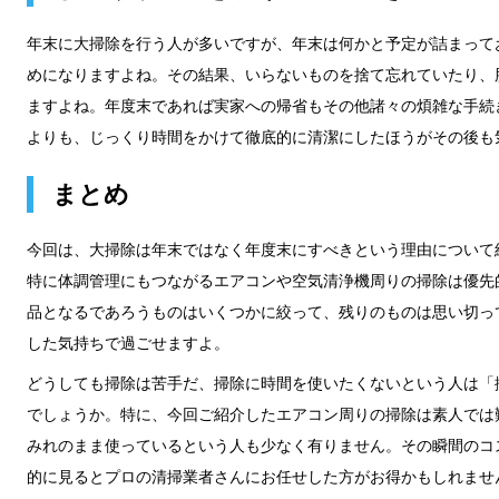
年末に大掃除を行う人が多いですが、年末は何かと予定が詰まって
めになりますよね。その結果、いらないものを捨て忘れていたり、
ますよね。年度末であれば実家への帰省もその他諸々の煩雑な手続
よりも、じっくり時間をかけて徹底的に清潔にしたほうがその後も
まとめ
今回は、大掃除は年末ではなく年度末にすべきという理由について
特に体調管理にもつながるエアコンや空気清浄機周りの掃除は優先
品となるであろうものはいくつかに絞って、残りのものは思い切っ
した気持ちで過ごせますよ。
どうしても掃除は苦手だ、掃除に時間を使いたくないという人は「
でしょうか。特に、今回ご紹介したエアコン周りの掃除は素人では
みれのまま使っているという人も少なく有りません。その瞬間のコ
的に見るとプロの清掃業者さんにお任せした方がお得かもしれませ