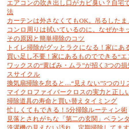
エアコンの吹き出し口がカビ臭い？自宅
法
カーテンは外さなくてもOK。吊るしたま
コンロ周りは拭いているのに、なぜかキ
その原因と簡単掃除のコツ
トイレ掃除がグッとラクになる！家にある
買い足し不要！家にあるものでできる“エ
ワックスの“黄ばみ・ムラ”が招く3つの
スサイクル
換気扇掃除を怠ると…“見えない”5つのリ
マイクロファイバークロスの実力と正し
掃除道具の寿命と買い替えタイミング
忙しくてもできる！5分掃除ルーティン術
見落とされがちな「第二の玄関」ベラン
洗濯機の見えない汚れ、定期掃除してま