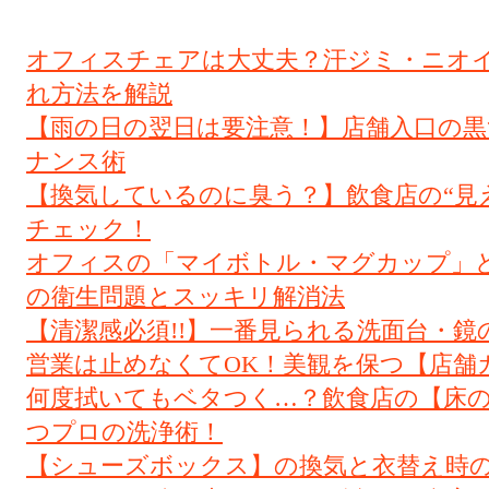
オフィスチェアは大丈夫？汗ジミ・ニオ
れ方法を解説
【雨の日の翌日は要注意！】店舗入口の黒
ナンス術
【換気しているのに臭う？】飲食店の“見
チェック！
オフィスの「マイボトル・マグカップ」
の衛生問題とスッキリ解消法
【清潔感必須!!】一番見られる洗面台・鏡
営業は止めなくてOK！美観を保つ【店舗
何度拭いてもベタつく…？飲食店の【床
つプロの洗浄術！
【シューズボックス】の換気と衣替え時