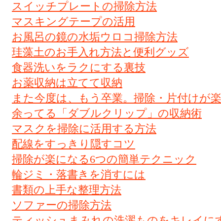
スイッチプレートの掃除方法
マスキングテープの活用
お風呂の鏡の水垢ウロコ掃除方法
珪藻土のお手入れ方法と便利グッズ
食器洗いをラクにする裏技
お薬収納は立てて収納
また今度は、もう卒業。掃除・片付けが
余ってる「ダブルクリップ」の収納術
マスクを掃除に活用する方法
配線をすっきり隠すコツ
掃除が楽になる6つの簡単テクニック
輪ジミ・落書きを消すには
書類の上手な整理方法
ソファーの掃除方法
ティッシュまみれの洗濯ものをキレイに