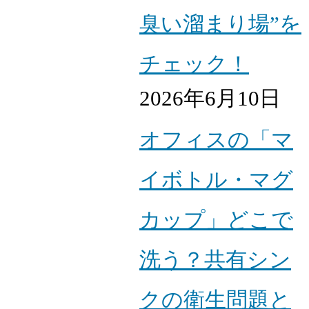
臭い溜まり場”を
チェック！
2026年6月10日
オフィスの「マ
イボトル・マグ
カップ」どこで
洗う？共有シン
クの衛生問題と