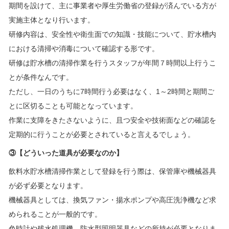
期間を設けて、主に事業者や厚生労働省の登録が済んでいる方が
実施主体となり行います。
研修内容は、安全性や衛生面での知識・技能について、貯水槽内
における清掃や消毒について確認する形です。
研修は貯水槽の清掃作業を行うスタッフが年間７時間以上行うこ
とが条件なんです。
ただし、一日のうちに7時間行う必要はなく、1～2時間と期間ご
とに区切ることも可能となっています。
作業に支障をきたさないように、且つ安全や技術面などの確認を
定期的に行うことが必要とされていると言えるでしょう。
③【どういった道具が必要なのか】
飲料水貯水槽清掃作業として登録を行う際は、保管庫や機械器具
が必ず必要となります。
機械器具としては、換気ファン・揚水ポンプや高圧洗浄機など求
められることが一般的です。
色時計や残水処理機、防水型照明器具などの所持が必要となりま