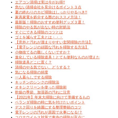
エアコン清掃は実は今がお得!!
危ない清掃会社を見分けるポイント３点
夏の終わりのカビ掃除はしっかりやるべき!!
家具家電を処分する際のおススメ方法！
最新版！掃除のおすすめ便利グッズ３選！
掃除のやる気が出ない時の対処法
すぐにできる掃除のコツとは
ゴミを減らす工夫とは・・・
【意外と汚れが溜まりやすい玄関掃除の方法】
【電子レンジの頑固な汚れを掃除する方法】
小物捨てるの難しくないですか？
進化している掃除道具！とても便利なものが増えた
掃除道具どこに置く？
清掃のやる気でない、どうする？
気になる掃除の頻度
一人暮らしでする掃除
キッチンのシンクの掃除法
オキシクリーンを使った掃除術
乾燥の季節、加湿器の汚れに注意
【2021年】年末大掃除に向けて準備するもの
ベランダ掃除の時に気を付けたいポイント
デスク回りを綺麗にする整理整頓のコツ
電子レンジの汚れが原因で火事になる!？
コロナウイルス対策で車内の掃除が盲点に