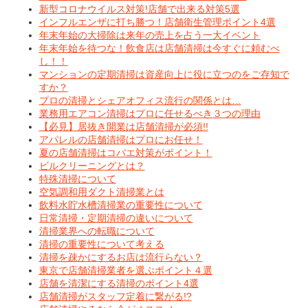
新型コロナウイルス対策!店舗で出来る対策5選
インフルエンザに打ち勝つ！店舗衛生管理ポイント4選
年末年始の大掃除は来年の売上を占う一大イベント
年末年始を待つな！飲食店は店舗清掃は今すぐに頼むべ
し！！
マンションの定期清掃は資産向上に役に立つのをご存知で
すか？
プロの清掃とシェアオフィス流行の関係とは…
業務用エアコン清掃はプロに任せるべき３つの理由
【必見】居抜き開業は店舗清掃が必須!!
アパレルの店舗清掃はプロにお任せ！
夏の店舗清掃はコバエ対策がポイント！
ビルクリーニングとは？
特殊清掃について
空気調和用ダクト清掃業とは
飲料水貯水槽清掃業の重要性について
日常清掃・定期清掃の違いについて
清掃業界への転職について
清掃の重要性について考える
清掃を疎かにするお店は流行らない？
東京で店舗清掃業者を選ぶポイント４選
店舗を清潔にする清掃のポイント4選
店舗清掃がスタッフ定着に繋がる!?