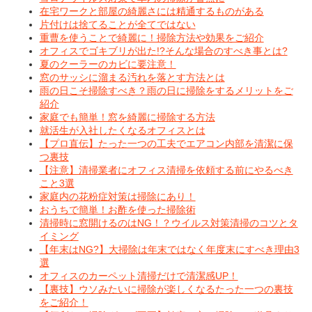
在宅ワークと部屋の綺麗さには精通するものがある
片付けは捨てることが全てではない
重曹を使うことで綺麗に！掃除方法や効果をご紹介
オフィスでゴキブリが出た!?そんな場合のすべき事とは?
夏のクーラーのカビに要注意！
窓のサッシに溜まる汚れを落とす方法とは
雨の日こそ掃除すべき？雨の日に掃除をするメリットをご
紹介
家庭でも簡単！窓を綺麗に掃除する方法
就活生が入社したくなるオフィスとは
【プロ直伝】たった一つの工夫でエアコン内部を清潔に保
つ裏技
【注意】清掃業者にオフィス清掃を依頼する前にやるべき
こと3選
家庭内の花粉症対策は掃除にあり！
おうちで簡単！お酢を使った掃除術
清掃時に窓開けるのはNG！？ウイルス対策清掃のコツとタ
イミング
【年末はNG?】大掃除は年末ではなく年度末にすべき理由3
選
オフィスのカーペット清掃だけで清潔感UP！
【裏技】ウソみたいに掃除が楽しくなるたった一つの裏技
をご紹介！