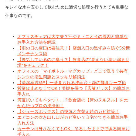
キレイな水を安心して飲むために適切な処理を行うとても重要な
仕事なのです。
オフィスチェアは大丈夫？汗ジミ・ニオイの原因と簡単な
お手入れ方法を解説
【雨の日の翌日は要注意！】店舗入口の黒ずみを防ぐ5分間
メンテナンス術
【換気しているのに臭う？】飲食店の“見えない臭い溜まり
場”をチェック！
オフィスの「マイボトル・マグカップ」どこで洗う？共有
シンクの衛生問題とスッキリ解消法
【清潔感必須!!】一番見られる洗面台・鏡の輝きキープ術
営業は止めなくてOK！美観を保つ【店舗ガラス】の簡単お
手入れ
何度拭いてもベタつく…？飲食店の【床のヌルヌル】を元
から絶つプロの洗浄術！
【シューズボックス】の換気と衣替え時のカビ対策！
エアコンの吹き出し口がカビ臭い？自宅でできる簡単お手
入れ方法
カーテンは外さなくてもOK。吊るしたままでできる簡単お
手入れ