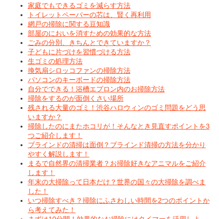
家庭でもできるゴミを減らす方法
トイレットペーパーの芯は、賢く再利用
網戸の掃除に関する豆知識
部屋のにおいを消すための効果的な方法
ごみの分別、きちんとできていますか？
子どもに片づけを習慣づける方法
生ゴミの処理方法
換気扇シロッコファンの掃除方法
パソコンのキーボードの掃除方法
自分でできる！浴槽エプロン内のお掃除方法
掃除をするのが面倒くさい場所
残される大量のゴミ！渋谷ハロウィンのゴミ問題をどう思
いますか？
掃除したのにまたホコリが！そんなとき見直すポイントを3
つご紹介します！
ブラインドの清掃は面倒？ブラインド清掃の方法を分かり
やすく解説します！
まるで自然界の清掃業者？お掃除好きなアニマルをご紹介
します！
年末の大掃除って日本だけ？世界の国々の大掃除を調べま
した！
いつ掃除すべき？掃除にふさわしい時間を2つのポイントか
ら考えてみた！