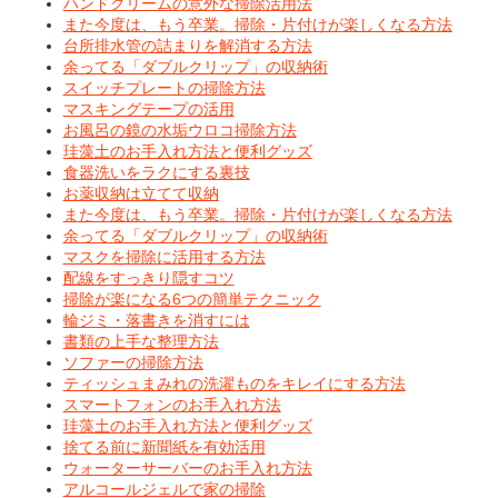
ハンドクリームの意外な掃除活用法
また今度は、もう卒業。掃除・片付けが楽しくなる方法
台所排水管の詰まりを解消する方法
余ってる「ダブルクリップ」の収納術
スイッチプレートの掃除方法
マスキングテープの活用
お風呂の鏡の水垢ウロコ掃除方法
珪藻土のお手入れ方法と便利グッズ
食器洗いをラクにする裏技
お薬収納は立てて収納
また今度は、もう卒業。掃除・片付けが楽しくなる方法
余ってる「ダブルクリップ」の収納術
マスクを掃除に活用する方法
配線をすっきり隠すコツ
掃除が楽になる6つの簡単テクニック
輪ジミ・落書きを消すには
書類の上手な整理方法
ソファーの掃除方法
ティッシュまみれの洗濯ものをキレイにする方法
スマートフォンのお手入れ方法
珪藻土のお手入れ方法と便利グッズ
捨てる前に新聞紙を有効活用
ウォーターサーバーのお手入れ方法
アルコールジェルで家の掃除