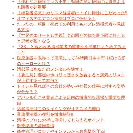
【便利なお掃除グッズ不要】効率の良い掃除には道具より
も順番が超重要
【経営者必見】カリスマ経営者はトイレ掃除にこだわった!!
オフィスのエアコン清掃はプロに任せる！
たったの一項目！初めての利用でもハズレ清掃業者を見破
る方法
【世界のエリートも実践】身の回りの物を最小限に抑える
と思考が鋭くなる
「3K」と言われる清掃業者の重要性を簡単にまとめてみま
した
医療施設を限界まで清潔にして24時間日本を守り続ける影
のヒーローとは？
汚部屋はあなたのメンタルを壊す！
【要注意】部屋のホコリっぽさを放置すると病気のリスク
が上昇するって本当？
トイレを見ればその会社の勢いや社員の仕事に対する姿勢
が分かる？
アパレル店こそ業者による店内の徹底的な清掃が重要な理
由
店舗清掃はこのタイミングがオススメの理由
業務用清掃の種別を徹底解説!!
清掃のプロにお得に清掃してもらえるポイント
医療現場の清掃事情
衛生管理がコロナやインフルからお客様を守る!!