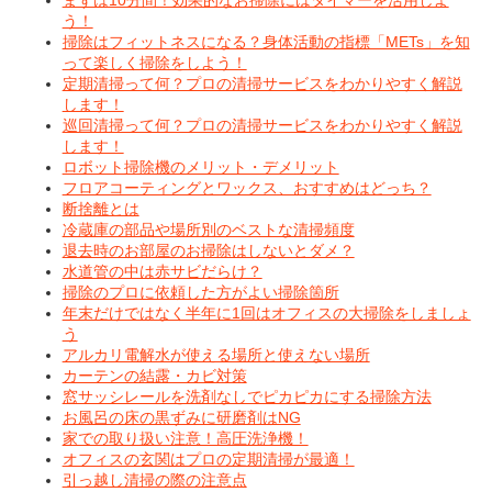
まずは10分間！効果的なお掃除にはタイマーを活用しよ
う！
掃除はフィットネスになる？身体活動の指標「METs」を知
って楽しく掃除をしよう！
定期清掃って何？プロの清掃サービスをわかりやすく解説
します！
巡回清掃って何？プロの清掃サービスをわかりやすく解説
します！
ロボット掃除機のメリット・デメリット
フロアコーティングとワックス、おすすめはどっち？
断捨離とは
冷蔵庫の部品や場所別のベストな清掃頻度
退去時のお部屋のお掃除はしないとダメ？
水道管の中は赤サビだらけ？
掃除のプロに依頼した方がよい掃除箇所
年末だけではなく半年に1回はオフィスの大掃除をしましょ
う
アルカリ電解水が使える場所と使えない場所
カーテンの結露・カビ対策
窓サッシレールを洗剤なしでピカピカにする掃除方法
お風呂の床の黒ずみに研磨剤はNG
家での取り扱い注意！高圧洗浄機！
オフィスの玄関はプロの定期清掃が最適！
引っ越し清掃の際の注意点