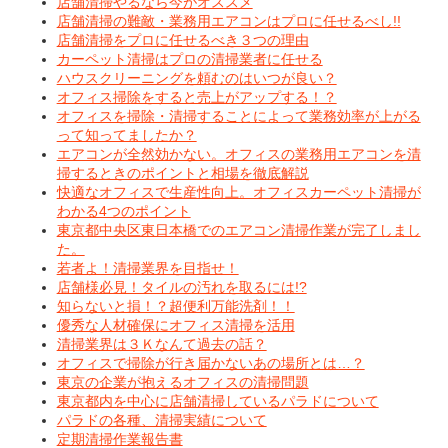
店舗清掃やるなら今がオススメ
店舗清掃の難敵・業務用エアコンはプロに任せるべし!!
店舗清掃をプロに任せるべき３つの理由
カーペット清掃はプロの清掃業者に任せる
ハウスクリーニングを頼むのはいつが良い？
オフィス掃除をすると売上がアップする！？
オフィスを掃除・清掃することによって業務効率が上がる
って知ってましたか？
エアコンが全然効かない。オフィスの業務用エアコンを清
掃するときのポイントと相場を徹底解説
快適なオフィスで生産性向上。オフィスカーペット清掃が
わかる4つのポイント
東京都中央区東日本橋でのエアコン清掃作業が完了しまし
た。
若者よ！清掃業界を目指せ！
店舗様必見！タイルの汚れを取るには!?
知らないと損！？超便利万能洗剤！！
優秀な人材確保にオフィス清掃を活用
清掃業界は３Ｋなんて過去の話？
オフィスで掃除が行き届かないあの場所とは…？
東京の企業が抱えるオフィスの清掃問題
東京都内を中心に店舗清掃しているパラドについて
パラドの各種、清掃実績について
定期清掃作業報告書