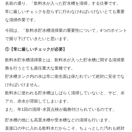
名前の通り、「飲料水が入った貯水槽を清掃」する仕事です。
常に厳しいチェックを怠らずに行わなければいけないとても重要
な清掃作業です。
今回は、「飲料水貯水槽清掃業の重要性について」4つのポイント
で掘り下げていきたいと思います。
①【常に厳しいチェックが必要】
飲料水貯水槽清掃業とは、飲料水が入った貯水槽に関する清掃業
務を行うとても責任重大な業種です。
貯水槽タンク内の水は常に衛生面は保たれていて絶対に安全でな
ければいけません。
飲料水に使われる貯水槽はしばらく清掃していないと、サビ、水
アカ、赤水が滞留してしまいます。
また、年1回の清掃･水質点検が義務付けられているのです。
貯水槽の他にも高置水槽や受水槽などの清掃も行います。
直接口の中に入れる飲料水だからこそ、ちょっとした汚れも絶対