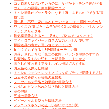
コンロ周りは拭いているのに、なぜかキッチン全体がベタ
つく…その原因と簡単掃除のコツ
トイレ掃除がグッとラクになる！家にあるものでできる“裏
技”5選
買い足し不要！家にあるものでできる“エコ掃除”の始め方
ワックスの“黄ばみ・ムラ”が招く3つの損失と、正しいメン
テナンスサイクル
換気扇掃除を怠ると…“見えない”5つのリスクとは？
マイクロファイバークロスの実力と正しい使い方
掃除道具の寿命と買い替えタイミング
忙しくてもできる！5分掃除ルーティン術
見落とされがちな「第二の玄関」ベランダ掃除のすすめ
洗濯機の見えない汚れ、定期掃除してますか？
暮らしが変わる！アルミホイル掃除術のすすめ
お風呂の天井カビ掃除
トイレのウォシュレットノズルを歯ブラシで掃除する方法
ゴム手袋を使った掃除の豆知識
ノロウイルス予防と効果的な掃除方法
お風呂のピンク汚れとは？原因と掃除方法
傘の掃除
五徳の掃除方法
ベビーオイルを使った掃除方法
メラニンスポンジの正しい使い方と豆知識