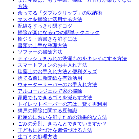
方法
余ってる「ダブルクリップ」の収納術
マスクを掃除に活用する方法
配線をすっきり隠すコツ
掃除が楽になる6つの簡単テクニック
輪ジミ・落書きを消すには
書類の上手な整理方法
ソファーの掃除方法
ティッシュまみれの洗濯ものをキレイにする方法
スマートフォンのお手入れ方法
珪藻土のお手入れ方法と便利グッズ
捨てる前に新聞紙を有効活用
ウォーターサーバーのお手入れ方法
アルコールジェルで家の掃除
家庭でもできるゴミを減らす方法
トイレットペーパーの芯は、賢く再利用
網戸の掃除に関する豆知識
部屋のにおいを消すための効果的な方法
ごみの分別、きちんとできていますか？
子どもに片づけを習慣づける方法
生ゴミの処理方法