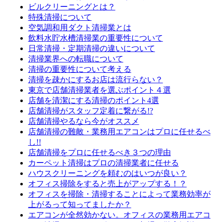
ビルクリーニングとは？
特殊清掃について
空気調和用ダクト清掃業とは
飲料水貯水槽清掃業の重要性について
日常清掃・定期清掃の違いについて
清掃業界への転職について
清掃の重要性について考える
清掃を疎かにするお店は流行らない？
東京で店舗清掃業者を選ぶポイント４選
店舗を清潔にする清掃のポイント4選
店舗清掃がスタッフ定着に繋がる!?
店舗清掃やるなら今がオススメ
店舗清掃の難敵・業務用エアコンはプロに任せるべ
し!!
店舗清掃をプロに任せるべき３つの理由
カーペット清掃はプロの清掃業者に任せる
ハウスクリーニングを頼むのはいつが良い？
オフィス掃除をすると売上がアップする！？
オフィスを掃除・清掃することによって業務効率が
上がるって知ってましたか？
エアコンが全然効かない。オフィスの業務用エアコ