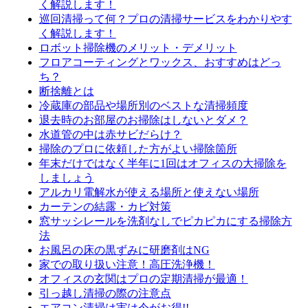
く解説します！
巡回清掃って何？プロの清掃サービスをわかりやす
く解説します！
ロボット掃除機のメリット・デメリット
フロアコーティングとワックス、おすすめはどっ
ち？
断捨離とは
冷蔵庫の部品や場所別のベストな清掃頻度
退去時のお部屋のお掃除はしないとダメ？
水道管の中は赤サビだらけ？
掃除のプロに依頼した方がよい掃除箇所
年末だけではなく半年に1回はオフィスの大掃除を
しましょう
アルカリ電解水が使える場所と使えない場所
カーテンの結露・カビ対策
窓サッシレールを洗剤なしでピカピカにする掃除方
法
お風呂の床の黒ずみに研磨剤はNG
家での取り扱い注意！高圧洗浄機！
オフィスの玄関はプロの定期清掃が最適！
引っ越し清掃の際の注意点
エアコン清掃は実は今がお得!!