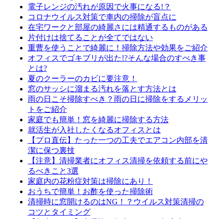
電子レンジの汚れが原因で火事になる!？
コロナウイルス対策で車内の掃除が盲点に
在宅ワークと部屋の綺麗さには精通するものがある
片付けは捨てることが全てではない
重曹を使うことで綺麗に！掃除方法や効果をご紹介
オフィスでゴキブリが出た!?そんな場合のすべき事
とは?
夏のクーラーのカビに要注意！
窓のサッシに溜まる汚れを落とす方法とは
雨の日こそ掃除すべき？雨の日に掃除をするメリッ
トをご紹介
家庭でも簡単！窓を綺麗に掃除する方法
就活生が入社したくなるオフィスとは
【プロ直伝】たった一つの工夫でエアコン内部を清
潔に保つ裏技
【注意】清掃業者にオフィス清掃を依頼する前にや
るべきこと3選
家庭内の花粉症対策は掃除にあり！
おうちで簡単！お酢を使った掃除術
清掃時に窓開けるのはNG！？ウイルス対策清掃の
コツとタイミング