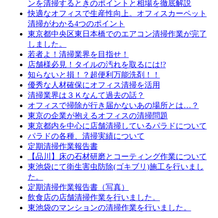
ンを清掃するときのポイントと相場を徹底解説
快適なオフィスで生産性向上。オフィスカーペット
清掃がわかる4つのポイント
東京都中央区東日本橋でのエアコン清掃作業が完了
しました。
若者よ！清掃業界を目指せ！
店舗様必見！タイルの汚れを取るには!?
知らないと損！？超便利万能洗剤！！
優秀な人材確保にオフィス清掃を活用
清掃業界は３Ｋなんて過去の話？
オフィスで掃除が行き届かないあの場所とは…？
東京の企業が抱えるオフィスの清掃問題
東京都内を中心に店舗清掃しているパラドについて
パラドの各種、清掃実績について
定期清掃作業報告書
【品川】床の石材研磨とコーティング作業について
東池袋にて衛生害虫防除(ゴキブリ)施工を行いまし
た。
定期清掃作業報告書（写真）
飲食店の店舗清掃作業を行いました。
東池袋のマンションの清掃作業を行いました。