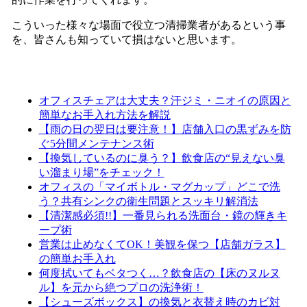
こういった様々な場面で役立つ清掃業者があるという事
を、皆さんも知っていて損はないと思います。
オフィスチェアは大丈夫？汗ジミ・ニオイの原因と
簡単なお手入れ方法を解説
【雨の日の翌日は要注意！】店舗入口の黒ずみを防
ぐ5分間メンテナンス術
【換気しているのに臭う？】飲食店の“見えない臭
い溜まり場”をチェック！
オフィスの「マイボトル・マグカップ」どこで洗
う？共有シンクの衛生問題とスッキリ解消法
【清潔感必須!!】一番見られる洗面台・鏡の輝きキ
ープ術
営業は止めなくてOK！美観を保つ【店舗ガラス】
の簡単お手入れ
何度拭いてもベタつく…？飲食店の【床のヌルヌ
ル】を元から絶つプロの洗浄術！
【シューズボックス】の換気と衣替え時のカビ対