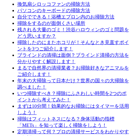
換気扇シロッコファンの掃除方法
パソコンのキーボードの掃除方法
自分でできる！浴槽エプロン内のお掃除方法
掃除をするのが面倒くさい場所
残される大量のゴミ！渋谷ハロウィンのゴミ問題を
どう思いますか？
掃除したのにまたホコリが！そんなとき見直すポイ
ントを3つご紹介します！
ブラインドの清掃は面倒？ブラインド清掃の方法を
分かりやすく解説します！
まるで自然界の清掃業者？お掃除好きなアニマルを
ご紹介します！
年末の大掃除って日本だけ？世界の国々の大掃除を
調べました！
いつ掃除すべき？掃除にふさわしい時間を2つのポ
イントから考えてみた！
まずは10分間！効果的なお掃除にはタイマーを活用
しよう！
掃除はフィットネスになる？身体活動の指標
「METs」を知って楽しく掃除をしよう！
定期清掃って何？プロの清掃サービスをわかりやす