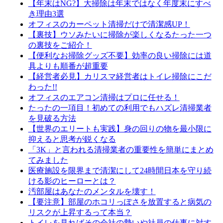
【年末はNG?】大掃除は年末ではなく年度末にすべ
き理由3選
オフィスのカーペット清掃だけで清潔感UP！
【裏技】ウソみたいに掃除が楽しくなるたった一つ
の裏技をご紹介！
【便利なお掃除グッズ不要】効率の良い掃除には道
具よりも順番が超重要
【経営者必見】カリスマ経営者はトイレ掃除にこだ
わった!!
オフィスのエアコン清掃はプロに任せる！
たったの一項目！初めての利用でもハズレ清掃業者
を見破る方法
【世界のエリートも実践】身の回りの物を最小限に
抑えると思考が鋭くなる
「3K」と言われる清掃業者の重要性を簡単にまとめ
てみました
医療施設を限界まで清潔にして24時間日本を守り続
ける影のヒーローとは？
汚部屋はあなたのメンタルを壊す！
【要注意】部屋のホコリっぽさを放置すると病気の
リスクが上昇するって本当？
トイレを見ればその会社の勢いや社員の仕事に対す