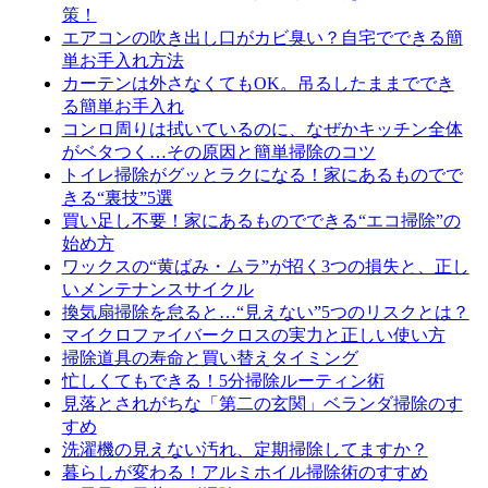
策！
エアコンの吹き出し口がカビ臭い？自宅でできる簡
単お手入れ方法
カーテンは外さなくてもOK。吊るしたままででき
る簡単お手入れ
コンロ周りは拭いているのに、なぜかキッチン全体
がベタつく…その原因と簡単掃除のコツ
トイレ掃除がグッとラクになる！家にあるものでで
きる“裏技”5選
買い足し不要！家にあるものでできる“エコ掃除”の
始め方
ワックスの“黄ばみ・ムラ”が招く3つの損失と、正し
いメンテナンスサイクル
換気扇掃除を怠ると…“見えない”5つのリスクとは？
マイクロファイバークロスの実力と正しい使い方
掃除道具の寿命と買い替えタイミング
忙しくてもできる！5分掃除ルーティン術
見落とされがちな「第二の玄関」ベランダ掃除のす
すめ
洗濯機の見えない汚れ、定期掃除してますか？
暮らしが変わる！アルミホイル掃除術のすすめ