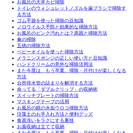
お風呂の天井カビ掃除
トイレのウォシュレットノズルを歯ブラシで掃除す
る方法
ゴム手袋を使った掃除の豆知識
ノロウイルス予防と効果的な掃除方法
お風呂のピンク汚れとは？原因と掃除方法
傘の掃除
五徳の掃除方法
ベビーオイルを使った掃除方法
メラニンスポンジの正しい使い方と豆知識
ハンドクリームの意外な掃除活用法
また今度は、もう卒業。掃除・片付けが楽しくなる
方法
台所排水管の詰まりを解消する方法
余ってる「ダブルクリップ」の収納術
スイッチプレートの掃除方法
マスキングテープの活用
お風呂の鏡の水垢ウロコ掃除方法
珪藻土のお手入れ方法と便利グッズ
食器洗いをラクにする裏技
お薬収納は立てて収納
また今度は、もう卒業。掃除・片付けが楽しくなる