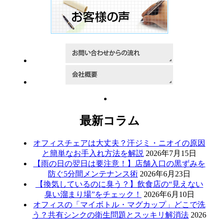
最新コラム
オフィスチェアは大丈夫？汗ジミ・ニオイの原因
と簡単なお手入れ方法を解説
2026年7月15日
【雨の日の翌日は要注意！】店舗入口の黒ずみを
防ぐ5分間メンテナンス術
2026年6月23日
【換気しているのに臭う？】飲食店の“見えない
臭い溜まり場”をチェック！
2026年6月10日
オフィスの「マイボトル・マグカップ」どこで洗
う？共有シンクの衛生問題とスッキリ解消法
2026