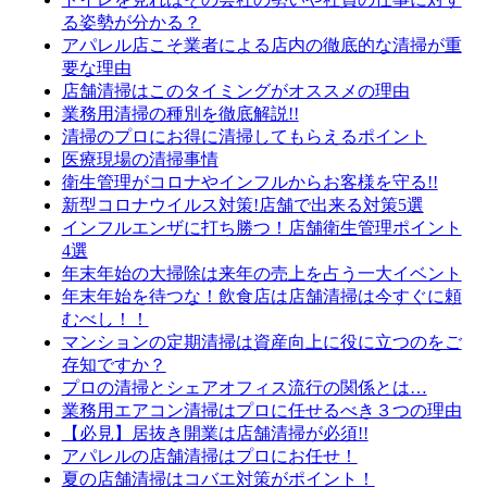
る姿勢が分かる？
アパレル店こそ業者による店内の徹底的な清掃が重
要な理由
店舗清掃はこのタイミングがオススメの理由
業務用清掃の種別を徹底解説!!
清掃のプロにお得に清掃してもらえるポイント
医療現場の清掃事情
衛生管理がコロナやインフルからお客様を守る!!
新型コロナウイルス対策!店舗で出来る対策5選
インフルエンザに打ち勝つ！店舗衛生管理ポイント
4選
年末年始の大掃除は来年の売上を占う一大イベント
年末年始を待つな！飲食店は店舗清掃は今すぐに頼
むべし！！
マンションの定期清掃は資産向上に役に立つのをご
存知ですか？
プロの清掃とシェアオフィス流行の関係とは…
業務用エアコン清掃はプロに任せるべき３つの理由
【必見】居抜き開業は店舗清掃が必須!!
アパレルの店舗清掃はプロにお任せ！
夏の店舗清掃はコバエ対策がポイント！