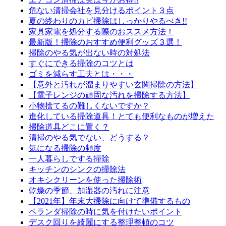
危ない清掃会社を見分けるポイント３点
夏の終わりのカビ掃除はしっかりやるべき!!
家具家電を処分する際のおススメ方法！
最新版！掃除のおすすめ便利グッズ３選！
掃除のやる気が出ない時の対処法
すぐにできる掃除のコツとは
ゴミを減らす工夫とは・・・
【意外と汚れが溜まりやすい玄関掃除の方法】
【電子レンジの頑固な汚れを掃除する方法】
小物捨てるの難しくないですか？
進化している掃除道具！とても便利なものが増えた
掃除道具どこに置く？
清掃のやる気でない、どうする？
気になる掃除の頻度
一人暮らしでする掃除
キッチンのシンクの掃除法
オキシクリーンを使った掃除術
乾燥の季節、加湿器の汚れに注意
【2021年】年末大掃除に向けて準備するもの
ベランダ掃除の時に気を付けたいポイント
デスク回りを綺麗にする整理整頓のコツ