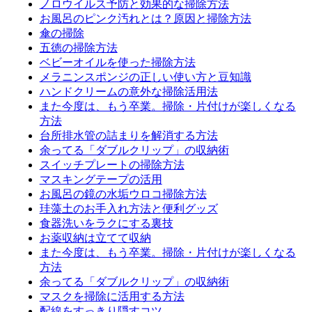
ノロウイルス予防と効果的な掃除方法
お風呂のピンク汚れとは？原因と掃除方法
傘の掃除
五徳の掃除方法
ベビーオイルを使った掃除方法
メラニンスポンジの正しい使い方と豆知識
ハンドクリームの意外な掃除活用法
また今度は、もう卒業。掃除・片付けが楽しくなる
方法
台所排水管の詰まりを解消する方法
余ってる「ダブルクリップ」の収納術
スイッチプレートの掃除方法
マスキングテープの活用
お風呂の鏡の水垢ウロコ掃除方法
珪藻土のお手入れ方法と便利グッズ
食器洗いをラクにする裏技
お薬収納は立てて収納
また今度は、もう卒業。掃除・片付けが楽しくなる
方法
余ってる「ダブルクリップ」の収納術
マスクを掃除に活用する方法
配線をすっきり隠すコツ