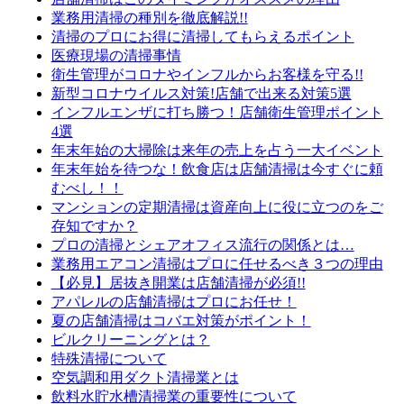
業務用清掃の種別を徹底解説!!
清掃のプロにお得に清掃してもらえるポイント
医療現場の清掃事情
衛生管理がコロナやインフルからお客様を守る!!
新型コロナウイルス対策!店舗で出来る対策5選
インフルエンザに打ち勝つ！店舗衛生管理ポイント
4選
年末年始の大掃除は来年の売上を占う一大イベント
年末年始を待つな！飲食店は店舗清掃は今すぐに頼
むべし！！
マンションの定期清掃は資産向上に役に立つのをご
存知ですか？
プロの清掃とシェアオフィス流行の関係とは…
業務用エアコン清掃はプロに任せるべき３つの理由
【必見】居抜き開業は店舗清掃が必須!!
アパレルの店舗清掃はプロにお任せ！
夏の店舗清掃はコバエ対策がポイント！
ビルクリーニングとは？
特殊清掃について
空気調和用ダクト清掃業とは
飲料水貯水槽清掃業の重要性について