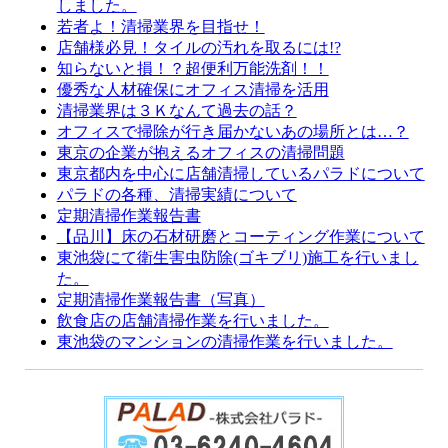
しました。
若者よ！清掃業界を目指せ！
店舗様必見！タイルの汚れを取るには!?
知らないと損！？超便利万能洗剤！！
優秀な人材確保にオフィス清掃を活用
清掃業界は３Ｋなんて過去の話？
オフィスで掃除が行き届かないあの場所とは…？
東京の企業が抱えるオフィスの清掃問題
東京都内を中心に店舗清掃しているパラドについて
パラドの各種、清掃実績について
定期清掃作業報告書
【品川】床の石材研磨とコーティング作業について
東池袋にて衛生害虫防除(ゴキブリ)施工を行いまし
た。
定期清掃作業報告書（写真）
飲食店の店舗清掃作業を行いました。
東池袋のマンションの清掃作業を行いました。