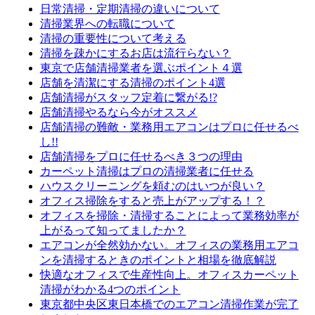
日常清掃・定期清掃の違いについて
清掃業界への転職について
清掃の重要性について考える
清掃を疎かにするお店は流行らない？
東京で店舗清掃業者を選ぶポイント４選
店舗を清潔にする清掃のポイント4選
店舗清掃がスタッフ定着に繋がる!?
店舗清掃やるなら今がオススメ
店舗清掃の難敵・業務用エアコンはプロに任せるべ
し!!
店舗清掃をプロに任せるべき３つの理由
カーペット清掃はプロの清掃業者に任せる
ハウスクリーニングを頼むのはいつが良い？
オフィス掃除をすると売上がアップする！？
オフィスを掃除・清掃することによって業務効率が
上がるって知ってましたか？
エアコンが全然効かない。オフィスの業務用エアコ
ンを清掃するときのポイントと相場を徹底解説
快適なオフィスで生産性向上。オフィスカーペット
清掃がわかる4つのポイント
東京都中央区東日本橋でのエアコン清掃作業が完了