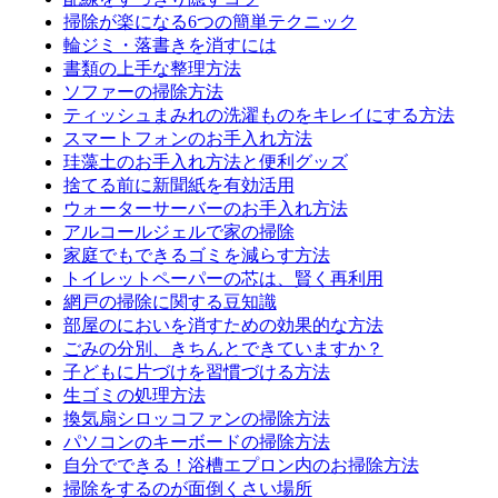
掃除が楽になる6つの簡単テクニック
輪ジミ・落書きを消すには
書類の上手な整理方法
ソファーの掃除方法
ティッシュまみれの洗濯ものをキレイにする方法
スマートフォンのお手入れ方法
珪藻土のお手入れ方法と便利グッズ
捨てる前に新聞紙を有効活用
ウォーターサーバーのお手入れ方法
アルコールジェルで家の掃除
家庭でもできるゴミを減らす方法
トイレットペーパーの芯は、賢く再利用
網戸の掃除に関する豆知識
部屋のにおいを消すための効果的な方法
ごみの分別、きちんとできていますか？
子どもに片づけを習慣づける方法
生ゴミの処理方法
換気扇シロッコファンの掃除方法
パソコンのキーボードの掃除方法
自分でできる！浴槽エプロン内のお掃除方法
掃除をするのが面倒くさい場所