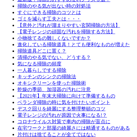
掃除のやる気が出ない時の対処法
すぐにできる掃除のコツとは
ゴミを減らす工夫とは・・・
【意外と汚れが溜まりやすい玄関掃除の方法】
【電子レンジの頑固な汚れを掃除する方法】
小物捨てるの難しくないですか？
進化している掃除道具！とても便利なものが増えた
掃除道具どこに置く？
清掃のやる気でない、どうする？
気になる掃除の頻度
一人暮らしでする掃除
キッチンのシンクの掃除法
オキシクリーンを使った掃除術
乾燥の季節、加湿器の汚れに注意
【2021年】年末大掃除に向けて準備するもの
ベランダ掃除の時に気を付けたいポイント
デスク回りを綺麗にする整理整頓のコツ
電子レンジの汚れが原因で火事になる!？
コロナウイルス対策で車内の掃除が盲点に
在宅ワークと部屋の綺麗さには精通するものがある
片付けは捨てることが全てではない