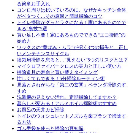
る簡単お手入れ
コンロ周りは拭いているのに、なぜかキッチン全体
がベタつく…その原因と簡単掃除のコツ
トイレ掃除がグッとラクになる！家にあるものでで
きる“裏技”5選
買い足し不要！家にあるものでできる“エコ掃除”の
始め方
ワックスの“黄ばみ・ムラ”が招く3つの損失と、正し
いメンテナンスサイクル
換気扇掃除を怠ると…“見えない”5つのリスクとは？
マイクロファイバークロスの実力と正しい使い方
掃除道具の寿命と買い替えタイミング
忙しくてもできる！5分掃除ルーティン術
見落とされがちな「第二の玄関」ベランダ掃除のす
すめ
洗濯機の見えない汚れ、定期掃除してますか？
暮らしが変わる！アルミホイル掃除術のすすめ
お風呂の天井カビ掃除
トイレのウォシュレットノズルを歯ブラシで掃除す
る方法
ゴム手袋を使った掃除の豆知識