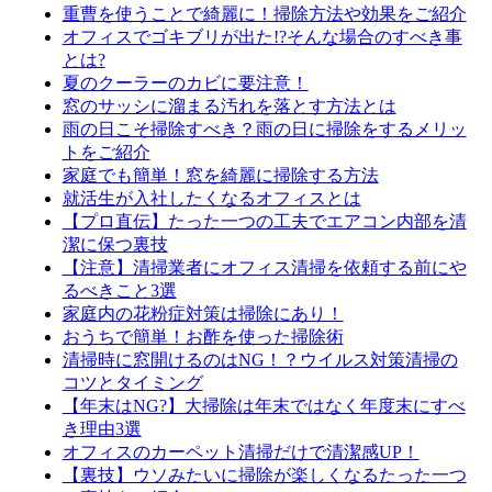
重曹を使うことで綺麗に！掃除方法や効果をご紹介
オフィスでゴキブリが出た!?そんな場合のすべき事
とは?
夏のクーラーのカビに要注意！
窓のサッシに溜まる汚れを落とす方法とは
雨の日こそ掃除すべき？雨の日に掃除をするメリッ
トをご紹介
家庭でも簡単！窓を綺麗に掃除する方法
就活生が入社したくなるオフィスとは
【プロ直伝】たった一つの工夫でエアコン内部を清
潔に保つ裏技
【注意】清掃業者にオフィス清掃を依頼する前にや
るべきこと3選
家庭内の花粉症対策は掃除にあり！
おうちで簡単！お酢を使った掃除術
清掃時に窓開けるのはNG！？ウイルス対策清掃の
コツとタイミング
【年末はNG?】大掃除は年末ではなく年度末にすべ
き理由3選
オフィスのカーペット清掃だけで清潔感UP！
【裏技】ウソみたいに掃除が楽しくなるたった一つ