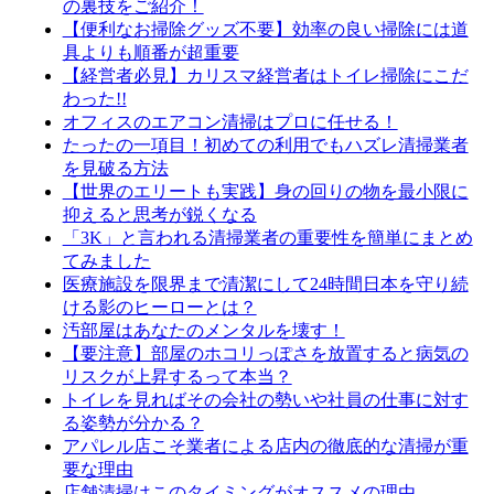
の裏技をご紹介！
【便利なお掃除グッズ不要】効率の良い掃除には道
具よりも順番が超重要
【経営者必見】カリスマ経営者はトイレ掃除にこだ
わった!!
オフィスのエアコン清掃はプロに任せる！
たったの一項目！初めての利用でもハズレ清掃業者
を見破る方法
【世界のエリートも実践】身の回りの物を最小限に
抑えると思考が鋭くなる
「3K」と言われる清掃業者の重要性を簡単にまとめ
てみました
医療施設を限界まで清潔にして24時間日本を守り続
ける影のヒーローとは？
汚部屋はあなたのメンタルを壊す！
【要注意】部屋のホコリっぽさを放置すると病気の
リスクが上昇するって本当？
トイレを見ればその会社の勢いや社員の仕事に対す
る姿勢が分かる？
アパレル店こそ業者による店内の徹底的な清掃が重
要な理由
店舗清掃はこのタイミングがオススメの理由