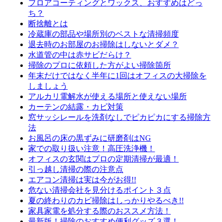
フロアコーティングとワックス、おすすめはどっ
ち？
断捨離とは
冷蔵庫の部品や場所別のベストな清掃頻度
退去時のお部屋のお掃除はしないとダメ？
水道管の中は赤サビだらけ？
掃除のプロに依頼した方がよい掃除箇所
年末だけではなく半年に1回はオフィスの大掃除を
しましょう
アルカリ電解水が使える場所と使えない場所
カーテンの結露・カビ対策
窓サッシレールを洗剤なしでピカピカにする掃除方
法
お風呂の床の黒ずみに研磨剤はNG
家での取り扱い注意！高圧洗浄機！
オフィスの玄関はプロの定期清掃が最適！
引っ越し清掃の際の注意点
エアコン清掃は実は今がお得!!
危ない清掃会社を見分けるポイント３点
夏の終わりのカビ掃除はしっかりやるべき!!
家具家電を処分する際のおススメ方法！
最新版！掃除のおすすめ便利グッズ３選！