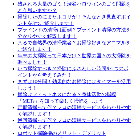
残される大量のゴミ！渋谷ハロウィンのゴミ問題を
どう思いますか？
掃除したのにまたホコリが！そんなとき見直すポイ
ントを3つご紹介します！
ブラインドの清掃は面倒？ブラインド清掃の方法を
分かりやすく解説します！
まるで自然界の清掃業者？お掃除好きなアニマルを
ご紹介します！
年末の大掃除って日本だけ？世界の国々の大掃除を
調べました！
いつ掃除すべき？掃除にふさわしい時間を2つのポ
イントから考えてみた！
まずは10分間！効果的なお掃除にはタイマーを活用
しよう！
掃除はフィットネスになる？身体活動の指標
「METs」を知って楽しく掃除をしよう！
定期清掃って何？プロの清掃サービスをわかりやす
く解説します！
巡回清掃って何？プロの清掃サービスをわかりやす
く解説します！
ロボット掃除機のメリット・デメリット