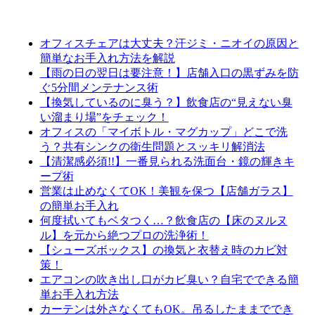
オフィスチェアは大丈夫？汗ジミ・ニオイの原因と
簡単なお手入れ方法を解説
【雨の日の翌日は要注意！】店舗入口の黒ずみを防
ぐ5分間メンテナンス術
【換気しているのに臭う？】飲食店の“見えない臭
い溜まり場”をチェック！
オフィスの「マイボトル・マグカップ」どこで洗
う？共有シンクの衛生問題とスッキリ解消法
【清潔感必須!!】一番見られる洗面台・鏡の輝きキ
ープ術
営業は止めなくてOK！美観を保つ【店舗ガラス】
の簡単お手入れ
何度拭いてもベタつく…？飲食店の【床のヌルヌ
ル】を元から絶つプロの洗浄術！
【シューズボックス】の換気と衣替え時のカビ対
策！
エアコンの吹き出し口がカビ臭い？自宅でできる簡
単お手入れ方法
カーテンは外さなくてもOK。吊るしたままででき