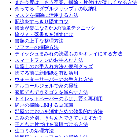
また今度は、もう卒業。掃除・片付けが楽しくなる方法
余ってる「ダブルクリップ」の収納術
マスクを掃除に活用する方法
配線をすっきり隠すコツ
掃除が楽になる6つの簡単テクニック
輪ジミ・落書きを消すには
書類の上手な整理方法
ソファーの掃除方法
ティッシュまみれの洗濯ものをキレイにする方法
スマートフォンのお手入れ方法
珪藻土のお手入れ方法と便利グッズ
捨てる前に新聞紙を有効活用
ウォーターサーバーのお手入れ方法
アルコールジェルで家の掃除
家庭でもできるゴミを減らす方法
トイレットペーパーの芯は、賢く再利用
網戸の掃除に関する豆知識
部屋のにおいを消すための効果的な方法
ごみの分別、きちんとできていますか？
子どもに片づけを習慣づける方法
生ゴミの処理方法