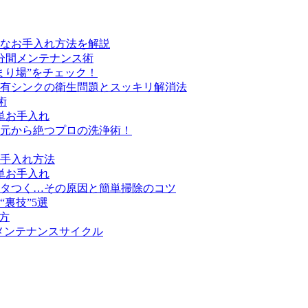
なお手入れ方法を解説
分間メンテナンス術
まり場”をチェック！
有シンクの衛生問題とスッキリ解消法
術
単お手入れ
元から絶つプロの洗浄術！
手入れ方法
単お手入れ
タつく…その原因と簡単掃除のコツ
裏技”5選
方
メンテナンスサイクル