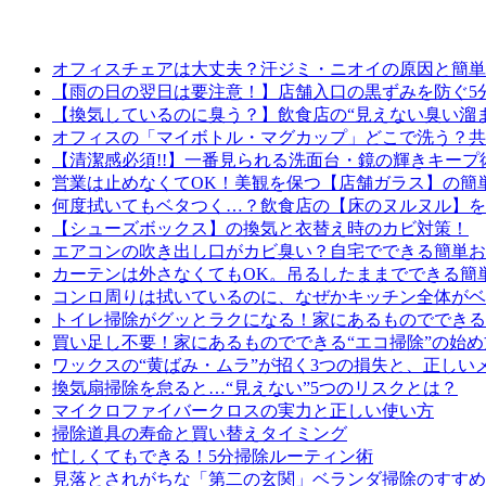
オフィスチェアは大丈夫？汗ジミ・ニオイの原因と簡単
【雨の日の翌日は要注意！】店舗入口の黒ずみを防ぐ5
【換気しているのに臭う？】飲食店の“見えない臭い溜
オフィスの「マイボトル・マグカップ」どこで洗う？共
【清潔感必須!!】一番見られる洗面台・鏡の輝きキープ
営業は止めなくてOK！美観を保つ【店舗ガラス】の簡
何度拭いてもベタつく…？飲食店の【床のヌルヌル】を
【シューズボックス】の換気と衣替え時のカビ対策！
エアコンの吹き出し口がカビ臭い？自宅でできる簡単お
カーテンは外さなくてもOK。吊るしたままでできる簡
コンロ周りは拭いているのに、なぜかキッチン全体がベ
トイレ掃除がグッとラクになる！家にあるものでできる“
買い足し不要！家にあるものでできる“エコ掃除”の始め
ワックスの“黄ばみ・ムラ”が招く3つの損失と、正しい
換気扇掃除を怠ると…“見えない”5つのリスクとは？
マイクロファイバークロスの実力と正しい使い方
掃除道具の寿命と買い替えタイミング
忙しくてもできる！5分掃除ルーティン術
見落とされがちな「第二の玄関」ベランダ掃除のすすめ