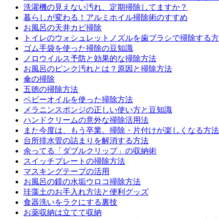
洗濯機の見えない汚れ、定期掃除してますか？
暮らしが変わる！アルミホイル掃除術のすすめ
お風呂の天井カビ掃除
トイレのウォシュレットノズルを歯ブラシで掃除する方
ゴム手袋を使った掃除の豆知識
ノロウイルス予防と効果的な掃除方法
お風呂のピンク汚れとは？原因と掃除方法
傘の掃除
五徳の掃除方法
ベビーオイルを使った掃除方法
メラニンスポンジの正しい使い方と豆知識
ハンドクリームの意外な掃除活用法
また今度は、もう卒業。掃除・片付けが楽しくなる方法
台所排水管の詰まりを解消する方法
余ってる「ダブルクリップ」の収納術
スイッチプレートの掃除方法
マスキングテープの活用
お風呂の鏡の水垢ウロコ掃除方法
珪藻土のお手入れ方法と便利グッズ
食器洗いをラクにする裏技
お薬収納は立てて収納