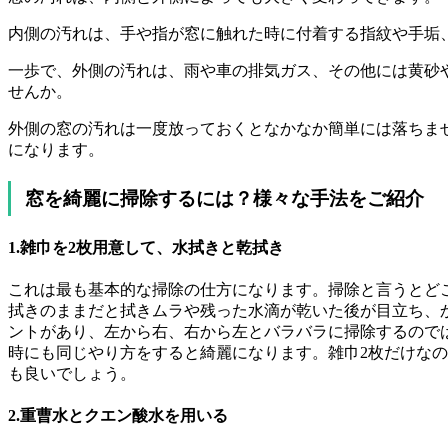
内側の汚れは、手や指が窓に触れた時に付着する指紋や手垢
一歩で、外側の汚れは、雨や車の排気ガス、その他には黄砂
せんか。
外側の窓の汚れは一度放っておくとなかなか簡単には落ちま
になります。
窓を綺麗に掃除するには？様々な手法をご紹介
1.雑巾を2枚用意して、水拭きと乾拭き
これは最も基本的な掃除の仕方になります。掃除と言うとど
拭きのままだと拭きムラや残った水滴が乾いた後が目立ち、
ントがあり、左から右、右から左とバラバラに掃除するので
時にも同じやり方をすると綺麗になります。雑巾2枚だけな
も良いでしょう。
2.重曹水とクエン酸水を用いる