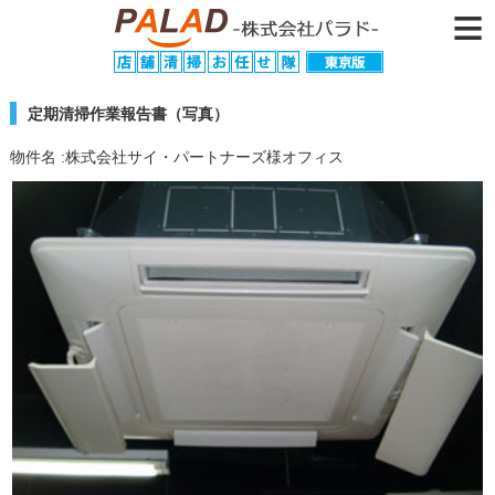
≡
定期清掃作業報告書（写真）
物件名 :株式会社サイ・パートナーズ様オフィス