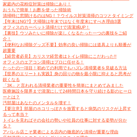
家庭内の花粉症対策は掃除にあり！
おうちで簡単！お酢を使った掃除術
清掃時に窓開けるのはNG！？ウイルス対策清掃のコツとタイミング
【年末はNG?】大掃除は年末ではなく年度末にすべき理由3選
オフィスのカーペット清掃だけで清潔感UP！
【裏技】ウソみたいに掃除が楽しくなるたった一つの裏技をご紹
介！
【便利なお掃除グッズ不要】効率の良い掃除には道具よりも順番が
超重要
【経営者必見】カリスマ経営者はトイレ掃除にこだわった!!
オフィスのエアコン清掃はプロに任せる！
たったの一項目！初めての利用でもハズレ清掃業者を見破る方法
【世界のエリートも実践】身の回りの物を最小限に抑えると思考が
鋭くなる
「3K」と言われる清掃業者の重要性を簡単にまとめてみました
医療施設を限界まで清潔にして24時間日本を守り続ける影のヒーロ
ーとは？
汚部屋はあなたのメンタルを壊す！
【要注意】部屋のホコリっぽさを放置すると病気のリスクが上昇す
るって本当？
トイレを見ればその会社の勢いや社員の仕事に対する姿勢が分か
る？
アパレル店こそ業者による店内の徹底的な清掃が重要な理由