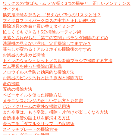
ワックスの“黄ばみ・ムラ”が招く3つの損失と、正しいメンテナンス
サイクル
換気扇掃除を怠ると…“見えない”5つのリスクとは？
マイクロファイバークロスの実力と正しい使い方
掃除道具の寿命と買い替えタイミング
忙しくてもできる！5分掃除ルーティン術
見落とされがちな「第二の玄関」ベランダ掃除のすすめ
洗濯機の見えない汚れ、定期掃除してますか？
暮らしが変わる！アルミホイル掃除術のすすめ
お風呂の天井カビ掃除
トイレのウォシュレットノズルを歯ブラシで掃除する方法
ゴム手袋を使った掃除の豆知識
ノロウイルス予防と効果的な掃除方法
お風呂のピンク汚れとは？原因と掃除方法
傘の掃除
五徳の掃除方法
ベビーオイルを使った掃除方法
メラニンスポンジの正しい使い方と豆知識
ハンドクリームの意外な掃除活用法
また今度は、もう卒業。掃除・片付けが楽しくなる方法
台所排水管の詰まりを解消する方法
余ってる「ダブルクリップ」の収納術
スイッチプレートの掃除方法