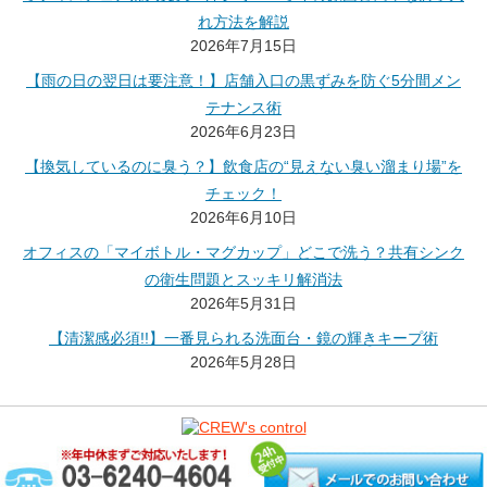
れ方法を解説
2026年7月15日
【雨の日の翌日は要注意！】店舗入口の黒ずみを防ぐ5分間メン
テナンス術
2026年6月23日
【換気しているのに臭う？】飲食店の“見えない臭い溜まり場”を
チェック！
2026年6月10日
オフィスの「マイボトル・マグカップ」どこで洗う？共有シンク
の衛生問題とスッキリ解消法
2026年5月31日
【清潔感必須!!】一番見られる洗面台・鏡の輝きキープ術
2026年5月28日