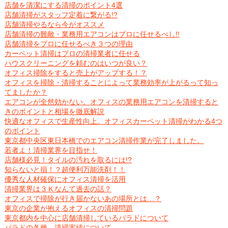
店舗を清潔にする清掃のポイント4選
店舗清掃がスタッフ定着に繋がる!?
店舗清掃やるなら今がオススメ
店舗清掃の難敵・業務用エアコンはプロに任せるべし!!
店舗清掃をプロに任せるべき３つの理由
カーペット清掃はプロの清掃業者に任せる
ハウスクリーニングを頼むのはいつが良い？
オフィス掃除をすると売上がアップする！？
オフィスを掃除・清掃することによって業務効率が上がるって知っ
てましたか？
エアコンが全然効かない。オフィスの業務用エアコンを清掃すると
きのポイントと相場を徹底解説
快適なオフィスで生産性向上。オフィスカーペット清掃がわかる4つ
のポイント
東京都中央区東日本橋でのエアコン清掃作業が完了しました。
若者よ！清掃業界を目指せ！
店舗様必見！タイルの汚れを取るには!?
知らないと損！？超便利万能洗剤！！
優秀な人材確保にオフィス清掃を活用
清掃業界は３Ｋなんて過去の話？
オフィスで掃除が行き届かないあの場所とは…？
東京の企業が抱えるオフィスの清掃問題
東京都内を中心に店舗清掃しているパラドについて
パラドの各種、清掃実績について