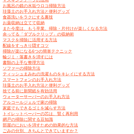
マスキングテープの活用
お風呂の鏡の水垢ウロコ掃除方法
珪藻土のお手入れ方法と便利グッズ
食器洗いをラクにする裏技
お薬収納は立てて収納
また今度は、もう卒業。掃除・片付けが楽しくなる方法
余ってる「ダブルクリップ」の収納術
マスクを掃除に活用する方法
配線をすっきり隠すコツ
掃除が楽になる6つの簡単テクニック
輪ジミ・落書きを消すには
書類の上手な整理方法
ソファーの掃除方法
ティッシュまみれの洗濯ものをキレイにする方法
スマートフォンのお手入れ方法
珪藻土のお手入れ方法と便利グッズ
捨てる前に新聞紙を有効活用
ウォーターサーバーのお手入れ方法
アルコールジェルで家の掃除
家庭でもできるゴミを減らす方法
トイレットペーパーの芯は、賢く再利用
網戸の掃除に関する豆知識
部屋のにおいを消すための効果的な方法
ごみの分別、きちんとできていますか？