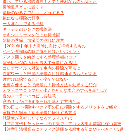
進化している掃除道具！とても便利なものが増えた
掃除道具どこに置く？
清掃のやる気でない、どうする？
気になる掃除の頻度
一人暮らしでする掃除
キッチンのシンクの掃除法
オキシクリーンを使った掃除術
乾燥の季節、加湿器の汚れに注意
【2021年】年末大掃除に向けて準備するもの
ベランダ掃除の時に気を付けたいポイント
デスク回りを綺麗にする整理整頓のコツ
電子レンジの汚れが原因で火事になる!？
コロナウイルス対策で車内の掃除が盲点に
在宅ワークと部屋の綺麗さには精通するものがある
片付けは捨てることが全てではない
重曹を使うことで綺麗に！掃除方法や効果をご紹介
オフィスでゴキブリが出た!?そんな場合のすべき事とは?
夏のクーラーのカビに要注意！
窓のサッシに溜まる汚れを落とす方法とは
雨の日こそ掃除すべき？雨の日に掃除をするメリットをご紹介
家庭でも簡単！窓を綺麗に掃除する方法
就活生が入社したくなるオフィスとは
【プロ直伝】たった一つの工夫でエアコン内部を清潔に保つ裏技
【注意】清掃業者にオフィス清掃を依頼する前にやるべきこと3選