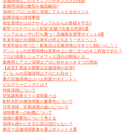
店舗清掃はこのタイミングがオススメの理由
業務用清掃の種別を徹底解説!!
清掃のプロにお得に清掃してもらえるポイント
医療現場の清掃事情
衛生管理がコロナやインフルからお客様を守る!!
新型コロナウイルス対策!店舗で出来る対策5選
インフルエンザに打ち勝つ！店舗衛生管理ポイント4選
年末年始の大掃除は来年の売上を占う一大イベント
年末年始を待つな！飲食店は店舗清掃は今すぐに頼むべし！！
マンションの定期清掃は資産向上に役に立つのをご存知ですか？
プロの清掃とシェアオフィス流行の関係とは…
業務用エアコン清掃はプロに任せるべき３つの理由
【必見】居抜き開業は店舗清掃が必須!!
アパレルの店舗清掃はプロにお任せ！
夏の店舗清掃はコバエ対策がポイント！
ビルクリーニングとは？
特殊清掃について
空気調和用ダクト清掃業とは
飲料水貯水槽清掃業の重要性について
日常清掃・定期清掃の違いについて
清掃業界への転職について
清掃の重要性について考える
清掃を疎かにするお店は流行らない？
東京で店舗清掃業者を選ぶポイント４選