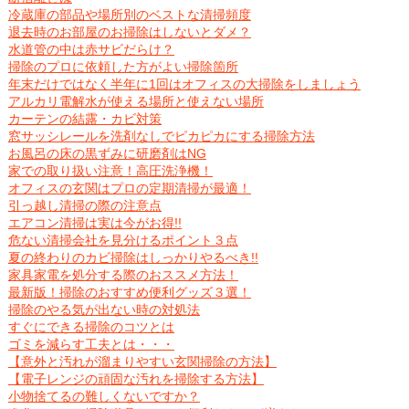
冷蔵庫の部品や場所別のベストな清掃頻度
退去時のお部屋のお掃除はしないとダメ？
水道管の中は赤サビだらけ？
掃除のプロに依頼した方がよい掃除箇所
年末だけではなく半年に1回はオフィスの大掃除をしましょう
アルカリ電解水が使える場所と使えない場所
カーテンの結露・カビ対策
窓サッシレールを洗剤なしでピカピカにする掃除方法
お風呂の床の黒ずみに研磨剤はNG
家での取り扱い注意！高圧洗浄機！
オフィスの玄関はプロの定期清掃が最適！
引っ越し清掃の際の注意点
エアコン清掃は実は今がお得!!
危ない清掃会社を見分けるポイント３点
夏の終わりのカビ掃除はしっかりやるべき!!
家具家電を処分する際のおススメ方法！
最新版！掃除のおすすめ便利グッズ３選！
掃除のやる気が出ない時の対処法
すぐにできる掃除のコツとは
ゴミを減らす工夫とは・・・
【意外と汚れが溜まりやすい玄関掃除の方法】
【電子レンジの頑固な汚れを掃除する方法】
小物捨てるの難しくないですか？