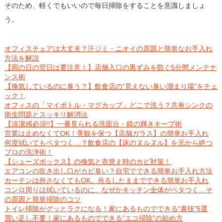
そのため、軽くでもいいので毎日掃除をすることを意識しましょ
う。
オフィスチェアは大丈夫？汗ジミ・ニオイの原因と簡単なお手入れ
方法を解説
【雨の日の翌日は要注意！】店舗入口の黒ずみを防ぐ5分間メンテナ
ンス術
【換気しているのに臭う？】飲食店の“見えない臭い溜まり場”をチェ
ック！
オフィスの「マイボトル・マグカップ」どこで洗う？共有シンクの
衛生問題とスッキリ解消法
【清潔感必須!!】一番見られる洗面台・鏡の輝きキープ術
営業は止めなくてOK！美観を保つ【店舗ガラス】の簡単お手入れ
何度拭いてもベタつく…？飲食店の【床のヌルヌル】を元から絶つ
プロの洗浄術！
【シューズボックス】の換気と衣替え時のカビ対策！
エアコンの吹き出し口がカビ臭い？自宅でできる簡単お手入れ方法
カーテンは外さなくてもOK。吊るしたままでできる簡単お手入れ
コンロ周りは拭いているのに、なぜかキッチン全体がベタつく…そ
の原因と簡単掃除のコツ
トイレ掃除がグッとラクになる！家にあるものでできる“裏技”5選
買い足し不要！家にあるものでできる“エコ掃除”の始め方