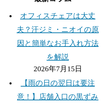
オフィスチェアは大丈
夫？汗ジミ・ニオイの原
因と簡単なお手入れ方法
を解説
2026年7月15日
【雨の日の翌日は要注
意！】店舗入口の黒ずみ