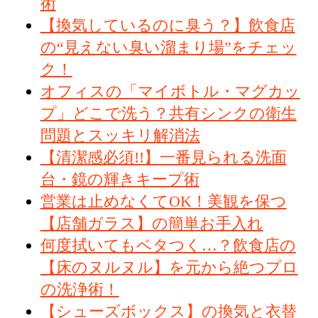
術
【換気しているのに臭う？】飲食店
の“見えない臭い溜まり場”をチェッ
ク！
オフィスの「マイボトル・マグカッ
プ」どこで洗う？共有シンクの衛生
問題とスッキリ解消法
【清潔感必須!!】一番見られる洗面
台・鏡の輝きキープ術
営業は止めなくてOK！美観を保つ
【店舗ガラス】の簡単お手入れ
何度拭いてもベタつく…？飲食店の
【床のヌルヌル】を元から絶つプロ
の洗浄術！
【シューズボックス】の換気と衣替