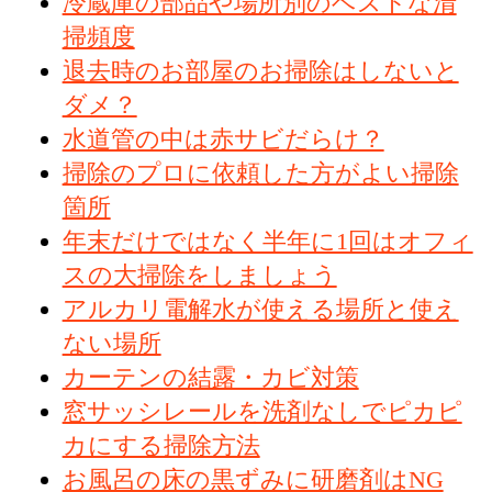
冷蔵庫の部品や場所別のベストな清
掃頻度
退去時のお部屋のお掃除はしないと
ダメ？
水道管の中は赤サビだらけ？
掃除のプロに依頼した方がよい掃除
箇所
年末だけではなく半年に1回はオフィ
スの大掃除をしましょう
アルカリ電解水が使える場所と使え
ない場所
カーテンの結露・カビ対策
窓サッシレールを洗剤なしでピカピ
カにする掃除方法
お風呂の床の黒ずみに研磨剤はNG