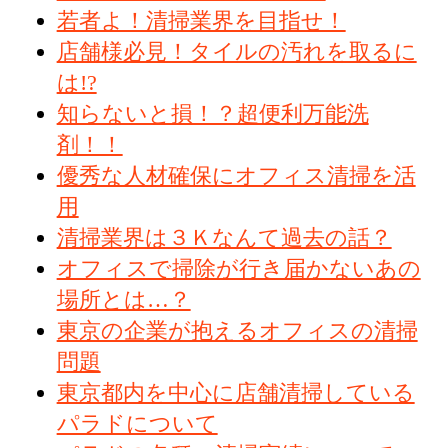
若者よ！清掃業界を目指せ！
店舗様必見！タイルの汚れを取るに
は!?
知らないと損！？超便利万能洗
剤！！
優秀な人材確保にオフィス清掃を活
用
清掃業界は３Ｋなんて過去の話？
オフィスで掃除が行き届かないあの
場所とは…？
東京の企業が抱えるオフィスの清掃
問題
東京都内を中心に店舗清掃している
パラドについて