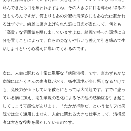
込んできたら目を奪われますよね。その大きさに目を奪われ得るの
はもちろんですが、何よりもあの外観の清潔さにもあなたは惹かれ
るはずです。綺麗に磨き上げられた窓に日光が当たって、何とも
「高貴」な雰囲気を醸し出していますよね。綺麗で整った環境に自
分を置くことによって、自らの身なりや行いも整えて引き締めて生
活しようという心構えに導いてくれるのです。
2.病院清掃
次に、人命に関わる非常に重要な「病院清掃」です。言わずもがな
病院にはたくさんの患者様がおり、衛生環境が少し悪くなるだけで
も、免疫力が低下している彼らにとっては大問題です。すでに患っ
ている病に加え、衛生環境の悪化によるその他の感染症を引き起こ
してしまう可能性があります。「たかが掃除だ」というセリフは病
院では全く通用しません。人命に関わる大きな仕事として、清掃業
者は大きな役割を果たしているのです。