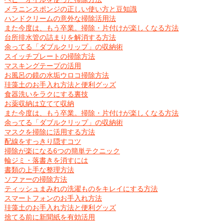
メラニンスポンジの正しい使い方と豆知識
ハンドクリームの意外な掃除活用法
また今度は、もう卒業。掃除・片付けが楽しくなる方法
台所排水管の詰まりを解消する方法
余ってる「ダブルクリップ」の収納術
スイッチプレートの掃除方法
マスキングテープの活用
お風呂の鏡の水垢ウロコ掃除方法
珪藻土のお手入れ方法と便利グッズ
食器洗いをラクにする裏技
お薬収納は立てて収納
また今度は、もう卒業。掃除・片付けが楽しくなる方法
余ってる「ダブルクリップ」の収納術
マスクを掃除に活用する方法
配線をすっきり隠すコツ
掃除が楽になる6つの簡単テクニック
輪ジミ・落書きを消すには
書類の上手な整理方法
ソファーの掃除方法
ティッシュまみれの洗濯ものをキレイにする方法
スマートフォンのお手入れ方法
珪藻土のお手入れ方法と便利グッズ
捨てる前に新聞紙を有効活用