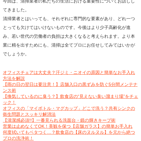
今回は、清掃業者の私たちの生活における重要性についてお話しし
てきました。
清掃業者とはいっても、それぞれに専門的な要素があり、どれ一つ
とっても欠けてはいけないものです。今後はより少子高齢化が進
み、若い世代の労働者の負担は大きくなると考えられます。より本
業に精を出すためにも、清掃は全てプロにお任せしてみてはいかが
でしょうか。
オフィスチェアは大丈夫？汗ジミ・ニオイの原因と簡単なお手入れ
方法を解説
【雨の日の翌日は要注意！】店舗入口の黒ずみを防ぐ5分間メンテナ
ンス術
【換気しているのに臭う？】飲食店の“見えない臭い溜まり場”をチェ
ック！
オフィスの「マイボトル・マグカップ」どこで洗う？共有シンクの
衛生問題とスッキリ解消法
【清潔感必須!!】一番見られる洗面台・鏡の輝きキープ術
営業は止めなくてOK！美観を保つ【店舗ガラス】の簡単お手入れ
何度拭いてもベタつく…？飲食店の【床のヌルヌル】を元から絶つ
プロの洗浄術！