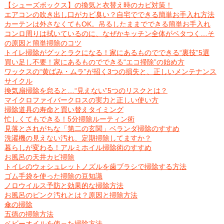
【シューズボックス】の換気と衣替え時のカビ対策！
エアコンの吹き出し口がカビ臭い？自宅でできる簡単お手入れ方法
カーテンは外さなくてもOK。吊るしたままでできる簡単お手入れ
コンロ周りは拭いているのに、なぜかキッチン全体がベタつく…そ
の原因と簡単掃除のコツ
トイレ掃除がグッとラクになる！家にあるものでできる“裏技”5選
買い足し不要！家にあるものでできる“エコ掃除”の始め方
ワックスの“黄ばみ・ムラ”が招く3つの損失と、正しいメンテナンス
サイクル
換気扇掃除を怠ると…“見えない”5つのリスクとは？
マイクロファイバークロスの実力と正しい使い方
掃除道具の寿命と買い替えタイミング
忙しくてもできる！5分掃除ルーティン術
見落とされがちな「第二の玄関」ベランダ掃除のすすめ
洗濯機の見えない汚れ、定期掃除してますか？
暮らしが変わる！アルミホイル掃除術のすすめ
お風呂の天井カビ掃除
トイレのウォシュレットノズルを歯ブラシで掃除する方法
ゴム手袋を使った掃除の豆知識
ノロウイルス予防と効果的な掃除方法
お風呂のピンク汚れとは？原因と掃除方法
傘の掃除
五徳の掃除方法
ベビーオイルを使った掃除方法