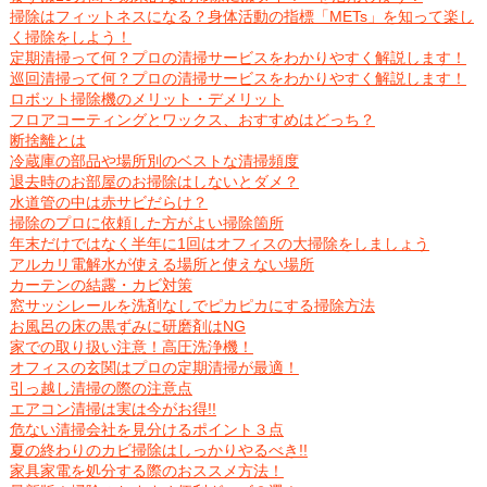
掃除はフィットネスになる？身体活動の指標「METs」を知って楽し
く掃除をしよう！
定期清掃って何？プロの清掃サービスをわかりやすく解説します！
巡回清掃って何？プロの清掃サービスをわかりやすく解説します！
ロボット掃除機のメリット・デメリット
フロアコーティングとワックス、おすすめはどっち？
断捨離とは
冷蔵庫の部品や場所別のベストな清掃頻度
退去時のお部屋のお掃除はしないとダメ？
水道管の中は赤サビだらけ？
掃除のプロに依頼した方がよい掃除箇所
年末だけではなく半年に1回はオフィスの大掃除をしましょう
アルカリ電解水が使える場所と使えない場所
カーテンの結露・カビ対策
窓サッシレールを洗剤なしでピカピカにする掃除方法
お風呂の床の黒ずみに研磨剤はNG
家での取り扱い注意！高圧洗浄機！
オフィスの玄関はプロの定期清掃が最適！
引っ越し清掃の際の注意点
エアコン清掃は実は今がお得!!
危ない清掃会社を見分けるポイント３点
夏の終わりのカビ掃除はしっかりやるべき!!
家具家電を処分する際のおススメ方法！