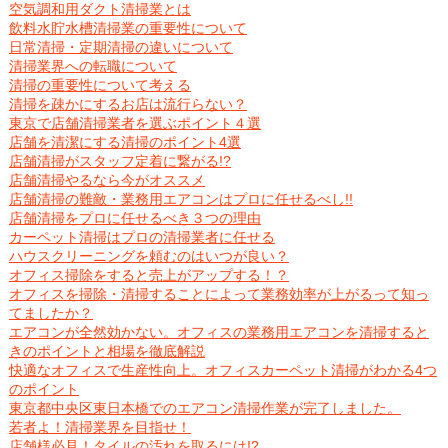
空気調和用ダクト清掃業とは
飲料水貯水槽清掃業の重要性について
日常清掃・定期清掃の違いについて
清掃業界への転職について
清掃の重要性について考える
清掃を疎かにするお店は流行らない？
東京で店舗清掃業者を選ぶポイント４選
店舗を清潔にする清掃のポイント4選
店舗清掃がスタッフ定着に繋がる!?
店舗清掃やるなら今がオススメ
店舗清掃の難敵・業務用エアコンはプロに任せるべし!!
店舗清掃をプロに任せるべき３つの理由
カーペット清掃はプロの清掃業者に任せる
ハウスクリーニングを頼むのはいつが良い？
オフィス掃除をすると売上がアップする！？
オフィスを掃除・清掃することによって業務効率が上がるって知っ
てましたか？
エアコンが全然効かない。オフィスの業務用エアコンを清掃すると
きのポイントと相場を徹底解説
快適なオフィスで生産性向上。オフィスカーペット清掃がわかる4つ
のポイント
東京都中央区東日本橋でのエアコン清掃作業が完了しました。
若者よ！清掃業界を目指せ！
店舗様必見！タイルの汚れを取るには!?