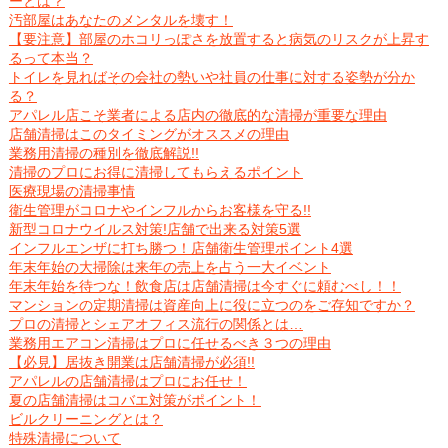
ーとは？
汚部屋はあなたのメンタルを壊す！
【要注意】部屋のホコリっぽさを放置すると病気のリスクが上昇す
るって本当？
トイレを見ればその会社の勢いや社員の仕事に対する姿勢が分か
る？
アパレル店こそ業者による店内の徹底的な清掃が重要な理由
店舗清掃はこのタイミングがオススメの理由
業務用清掃の種別を徹底解説!!
清掃のプロにお得に清掃してもらえるポイント
医療現場の清掃事情
衛生管理がコロナやインフルからお客様を守る!!
新型コロナウイルス対策!店舗で出来る対策5選
インフルエンザに打ち勝つ！店舗衛生管理ポイント4選
年末年始の大掃除は来年の売上を占う一大イベント
年末年始を待つな！飲食店は店舗清掃は今すぐに頼むべし！！
マンションの定期清掃は資産向上に役に立つのをご存知ですか？
プロの清掃とシェアオフィス流行の関係とは…
業務用エアコン清掃はプロに任せるべき３つの理由
【必見】居抜き開業は店舗清掃が必須!!
アパレルの店舗清掃はプロにお任せ！
夏の店舗清掃はコバエ対策がポイント！
ビルクリーニングとは？
特殊清掃について