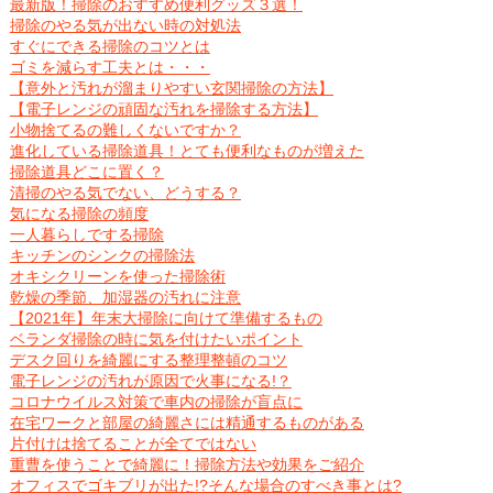
最新版！掃除のおすすめ便利グッズ３選！
掃除のやる気が出ない時の対処法
すぐにできる掃除のコツとは
ゴミを減らす工夫とは・・・
【意外と汚れが溜まりやすい玄関掃除の方法】
【電子レンジの頑固な汚れを掃除する方法】
小物捨てるの難しくないですか？
進化している掃除道具！とても便利なものが増えた
掃除道具どこに置く？
清掃のやる気でない、どうする？
気になる掃除の頻度
一人暮らしでする掃除
キッチンのシンクの掃除法
オキシクリーンを使った掃除術
乾燥の季節、加湿器の汚れに注意
【2021年】年末大掃除に向けて準備するもの
ベランダ掃除の時に気を付けたいポイント
デスク回りを綺麗にする整理整頓のコツ
電子レンジの汚れが原因で火事になる!？
コロナウイルス対策で車内の掃除が盲点に
在宅ワークと部屋の綺麗さには精通するものがある
片付けは捨てることが全てではない
重曹を使うことで綺麗に！掃除方法や効果をご紹介
オフィスでゴキブリが出た!?そんな場合のすべき事とは?