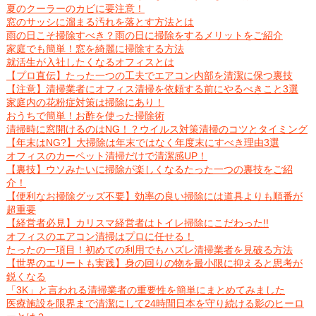
夏のクーラーのカビに要注意！
窓のサッシに溜まる汚れを落とす方法とは
雨の日こそ掃除すべき？雨の日に掃除をするメリットをご紹介
家庭でも簡単！窓を綺麗に掃除する方法
就活生が入社したくなるオフィスとは
【プロ直伝】たった一つの工夫でエアコン内部を清潔に保つ裏技
【注意】清掃業者にオフィス清掃を依頼する前にやるべきこと3選
家庭内の花粉症対策は掃除にあり！
おうちで簡単！お酢を使った掃除術
清掃時に窓開けるのはNG！？ウイルス対策清掃のコツとタイミング
【年末はNG?】大掃除は年末ではなく年度末にすべき理由3選
オフィスのカーペット清掃だけで清潔感UP！
【裏技】ウソみたいに掃除が楽しくなるたった一つの裏技をご紹
介！
【便利なお掃除グッズ不要】効率の良い掃除には道具よりも順番が
超重要
【経営者必見】カリスマ経営者はトイレ掃除にこだわった!!
オフィスのエアコン清掃はプロに任せる！
たったの一項目！初めての利用でもハズレ清掃業者を見破る方法
【世界のエリートも実践】身の回りの物を最小限に抑えると思考が
鋭くなる
「3K」と言われる清掃業者の重要性を簡単にまとめてみました
医療施設を限界まで清潔にして24時間日本を守り続ける影のヒーロ