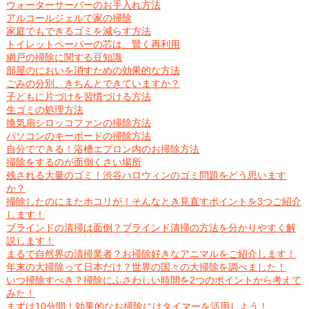
ウォーターサーバーのお手入れ方法
アルコールジェルで家の掃除
家庭でもできるゴミを減らす方法
トイレットペーパーの芯は、賢く再利用
網戸の掃除に関する豆知識
部屋のにおいを消すための効果的な方法
ごみの分別、きちんとできていますか？
子どもに片づけを習慣づける方法
生ゴミの処理方法
換気扇シロッコファンの掃除方法
パソコンのキーボードの掃除方法
自分でできる！浴槽エプロン内のお掃除方法
掃除をするのが面倒くさい場所
残される大量のゴミ！渋谷ハロウィンのゴミ問題をどう思います
か？
掃除したのにまたホコリが！そんなとき見直すポイントを3つご紹介
します！
ブラインドの清掃は面倒？ブラインド清掃の方法を分かりやすく解
説します！
まるで自然界の清掃業者？お掃除好きなアニマルをご紹介します！
年末の大掃除って日本だけ？世界の国々の大掃除を調べました！
いつ掃除すべき？掃除にふさわしい時間を2つのポイントから考えて
みた！
まずは10分間！効果的なお掃除にはタイマーを活用しよう！