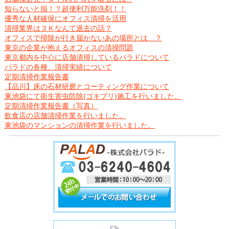
知らないと損！？超便利万能洗剤！！
優秀な人材確保にオフィス清掃を活用
清掃業界は３Ｋなんて過去の話？
オフィスで掃除が行き届かないあの場所とは…？
東京の企業が抱えるオフィスの清掃問題
東京都内を中心に店舗清掃しているパラドについて
パラドの各種、清掃実績について
定期清掃作業報告書
【品川】床の石材研磨とコーティング作業について
東池袋にて衛生害虫防除(ゴキブリ)施工を行いました。
定期清掃作業報告書（写真）
飲食店の店舗清掃作業を行いました。
東池袋のマンションの清掃作業を行いました。