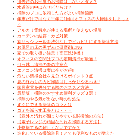
退去時のお部屋のお掃除はしないとダメ？
水道管の中は赤サビだらけ？
掃除のプロに依頼した方がよい掃除箇所
年末だけではなく半年に1回はオフィスの大掃除をしましょ
う
アルカリ電解水が使える場所と使えない場所
カーテンの結露・カビ対策
窓サッシレールを洗剤なしでピカピカにする掃除方法
お風呂の床の黒ずみに研磨剤はNG
家での取り扱い注意！高圧洗浄機！
オフィスの玄関はプロの定期清掃が最適！
引っ越し清掃の際の注意点
エアコン清掃は実は今がお得!!
危ない清掃会社を見分けるポイント３点
夏の終わりのカビ掃除はしっかりやるべき!!
家具家電を処分する際のおススメ方法！
最新版！掃除のおすすめ便利グッズ３選！
掃除のやる気が出ない時の対処法
すぐにできる掃除のコツとは
ゴミを減らす工夫とは・・・
【意外と汚れが溜まりやすい玄関掃除の方法】
【電子レンジの頑固な汚れを掃除する方法】
小物捨てるの難しくないですか？
進化している掃除道具！とても便利なものが増えた