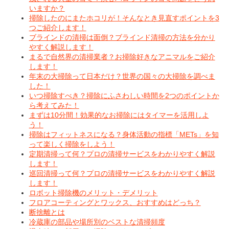
いますか？
掃除したのにまたホコリが！そんなとき見直すポイントを3
つご紹介します！
ブラインドの清掃は面倒？ブラインド清掃の方法を分かり
やすく解説します！
まるで自然界の清掃業者？お掃除好きなアニマルをご紹介
します！
年末の大掃除って日本だけ？世界の国々の大掃除を調べま
した！
いつ掃除すべき？掃除にふさわしい時間を2つのポイントか
ら考えてみた！
まずは10分間！効果的なお掃除にはタイマーを活用しよ
う！
掃除はフィットネスになる？身体活動の指標「METs」を知
って楽しく掃除をしよう！
定期清掃って何？プロの清掃サービスをわかりやすく解説
します！
巡回清掃って何？プロの清掃サービスをわかりやすく解説
します！
ロボット掃除機のメリット・デメリット
フロアコーティングとワックス、おすすめはどっち？
断捨離とは
冷蔵庫の部品や場所別のベストな清掃頻度