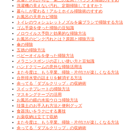
見落とされがちな「第二の玄関」ベランダ掃除のすすめ
洗濯機の見えない汚れ、定期掃除してますか？
暮らしが変わる！アルミホイル掃除術のすすめ
お風呂の天井カビ掃除
トイレのウォシュレットノズルを歯ブラシで掃除する方法
ゴム手袋を使った掃除の豆知識
ノロウイルス予防と効果的な掃除方法
お風呂のピンク汚れとは？原因と掃除方法
傘の掃除
五徳の掃除方法
ベビーオイルを使った掃除方法
メラニンスポンジの正しい使い方と豆知識
ハンドクリームの意外な掃除活用法
また今度は、もう卒業。掃除・片付けが楽しくなる方法
台所排水管の詰まりを解消する方法
余ってる「ダブルクリップ」の収納術
スイッチプレートの掃除方法
マスキングテープの活用
お風呂の鏡の水垢ウロコ掃除方法
珪藻土のお手入れ方法と便利グッズ
食器洗いをラクにする裏技
お薬収納は立てて収納
また今度は、もう卒業。掃除・片付けが楽しくなる方法
余ってる「ダブルクリップ」の収納術