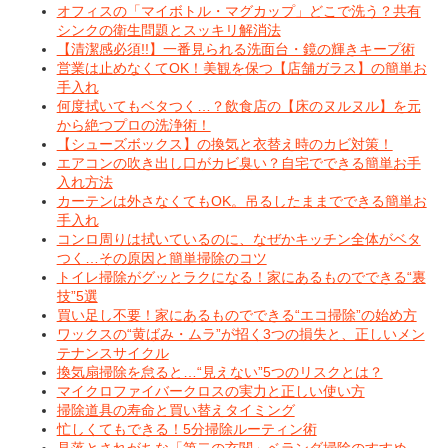
オフィスの「マイボトル・マグカップ」どこで洗う？共有
シンクの衛生問題とスッキリ解消法
【清潔感必須!!】一番見られる洗面台・鏡の輝きキープ術
営業は止めなくてOK！美観を保つ【店舗ガラス】の簡単お
手入れ
何度拭いてもベタつく…？飲食店の【床のヌルヌル】を元
から絶つプロの洗浄術！
【シューズボックス】の換気と衣替え時のカビ対策！
エアコンの吹き出し口がカビ臭い？自宅でできる簡単お手
入れ方法
カーテンは外さなくてもOK。吊るしたままでできる簡単お
手入れ
コンロ周りは拭いているのに、なぜかキッチン全体がベタ
つく…その原因と簡単掃除のコツ
トイレ掃除がグッとラクになる！家にあるものでできる“裏
技”5選
買い足し不要！家にあるものでできる“エコ掃除”の始め方
ワックスの“黄ばみ・ムラ”が招く3つの損失と、正しいメン
テナンスサイクル
換気扇掃除を怠ると…“見えない”5つのリスクとは？
マイクロファイバークロスの実力と正しい使い方
掃除道具の寿命と買い替えタイミング
忙しくてもできる！5分掃除ルーティン術