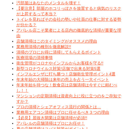
汚部屋はあなたのメンタルを壊す！
【要注意】部屋のホコリっぽさを放置すると病気のリスク
が上昇するって本当？
トイレを見ればその会社の勢いや社員の仕事に対する姿勢
が分かる？
アパレル店こそ業者による店内の徹底的な清掃が重要な理
由
店舗清掃はこのタイミングがオススメの理由
業務用清掃の種別を徹底解説!!
清掃のプロにお得に清掃してもらえるポイント
医療現場の清掃事情
衛生管理がコロナやインフルからお客様を守る!!
新型コロナウイルス対策!店舗で出来る対策5選
インフルエンザに打ち勝つ！店舗衛生管理ポイント4選
年末年始の大掃除は来年の売上を占う一大イベント
年末年始を待つな！飲食店は店舗清掃は今すぐに頼むべ
し！！
マンションの定期清掃は資産向上に役に立つのをご存知で
すか？
プロの清掃とシェアオフィス流行の関係とは…
業務用エアコン清掃はプロに任せるべき３つの理由
【必見】居抜き開業は店舗清掃が必須!!
アパレルの店舗清掃はプロにお任せ！
夏の店舗清掃はコバエ対策がポイント！