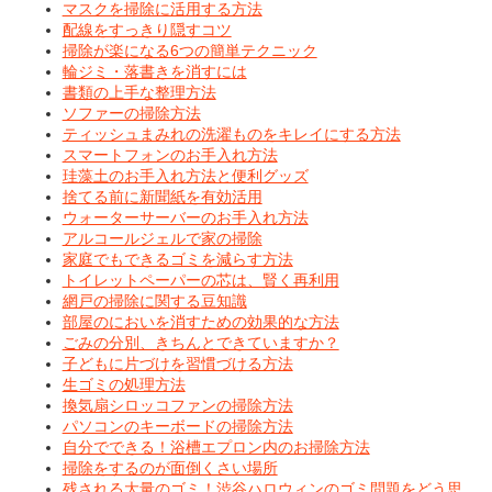
マスクを掃除に活用する方法
配線をすっきり隠すコツ
掃除が楽になる6つの簡単テクニック
輪ジミ・落書きを消すには
書類の上手な整理方法
ソファーの掃除方法
ティッシュまみれの洗濯ものをキレイにする方法
スマートフォンのお手入れ方法
珪藻土のお手入れ方法と便利グッズ
捨てる前に新聞紙を有効活用
ウォーターサーバーのお手入れ方法
アルコールジェルで家の掃除
家庭でもできるゴミを減らす方法
トイレットペーパーの芯は、賢く再利用
網戸の掃除に関する豆知識
部屋のにおいを消すための効果的な方法
ごみの分別、きちんとできていますか？
子どもに片づけを習慣づける方法
生ゴミの処理方法
換気扇シロッコファンの掃除方法
パソコンのキーボードの掃除方法
自分でできる！浴槽エプロン内のお掃除方法
掃除をするのが面倒くさい場所
残される大量のゴミ！渋谷ハロウィンのゴミ問題をどう思