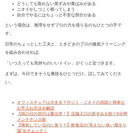
どうしても取れない黒ずみや黄ばみがある
ニオイがしつこく残ってしまう
自分でやるにはちょっと不安な部分がある
という場合は、無理をせずプロの力を借りるのもひとつの手で
す。
日常のちょっとした工夫と、ときどきのプロの徹底クリーニング
を組み合わせれば、
「いつ入っても気持ちのいいトイレ」がぐっと近づきます。
まずは、今日できそうな裏技をひとつだけ、試してみてくださ
い。
オフィスチェアは大丈夫？汗ジミ・ニオイの原因と簡単な
お手入れ方法を解説
【雨の日の翌日は要注意！】店舗入口の黒ずみを防ぐ5分間
メンテナンス術
【換気しているのに臭う？】飲食店の“見えない臭い溜まり
場”をチェック！