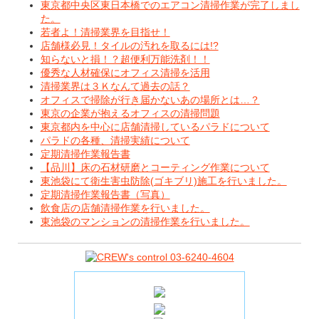
東京都中央区東日本橋でのエアコン清掃作業が完了しまし
た。
若者よ！清掃業界を目指せ！
店舗様必見！タイルの汚れを取るには!?
知らないと損！？超便利万能洗剤！！
優秀な人材確保にオフィス清掃を活用
清掃業界は３Ｋなんて過去の話？
オフィスで掃除が行き届かないあの場所とは…？
東京の企業が抱えるオフィスの清掃問題
東京都内を中心に店舗清掃しているパラドについて
パラドの各種、清掃実績について
定期清掃作業報告書
【品川】床の石材研磨とコーティング作業について
東池袋にて衛生害虫防除(ゴキブリ)施工を行いました。
定期清掃作業報告書（写真）
飲食店の店舗清掃作業を行いました。
東池袋のマンションの清掃作業を行いました。