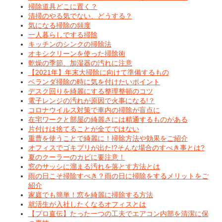
掃除道具どこに置く？
清掃のやる気でない、どうする？
気になる掃除の頻度
一人暮らしでする掃除
キッチンのシンクの掃除法
オキシクリーンを使った掃除術
乾燥の季節、加湿器の汚れに注意
【2021年】年末大掃除に向けて準備するもの
ベランダ掃除の時に気を付けたいポイント
デスク回りを綺麗にする整理整頓のコツ
電子レンジの汚れが原因で火事になる!？
コロナウイルス対策で車内の掃除が盲点に
在宅ワークと部屋の綺麗さには精通するものがある
片付けは捨てることが全てではない
重曹を使うことで綺麗に！掃除方法や効果をご紹介
オフィスでゴキブリが出た!?そんな場合のすべき事とは?
夏のクーラーのカビに要注意！
窓のサッシに溜まる汚れを落とす方法とは
雨の日こそ掃除すべき？雨の日に掃除をするメリットをご
紹介
家庭でも簡単！窓を綺麗に掃除する方法
就活生が入社したくなるオフィスとは
【プロ直伝】たった一つの工夫でエアコン内部を清潔に保