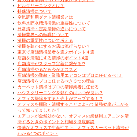
ビルクリーニングとは？
特殊清掃について
空気調和用ダクト清掃業とは
飲料水貯水槽清掃業の重要性について
日常清掃・定期清掃の違いについて
清掃業界への転職について
清掃の重要性について考える
清掃を疎かにするお店は流行らない？
東京で店舗清掃業者を選ぶポイント４選
店舗を清潔にする清掃のポイント4選
店舗清掃がスタッフ定着に繋がる!?
店舗清掃やるなら今がオススメ
店舗清掃の難敵・業務用エアコンはプロに任せるべし!!
店舗清掃をプロに任せるべき３つの理由
カーペット清掃はプロの清掃業者に任せる
ハウスクリーニングを頼むのはいつが良い？
オフィス掃除をすると売上がアップする！？
オフィスを掃除・清掃することによって業務効率が上がる
って知ってましたか？
エアコンが全然効かない。オフィスの業務用エアコンを清
掃するときのポイントと相場を徹底解説
快適なオフィスで生産性向上。オフィスカーペット清掃が
わかる4つのポイント