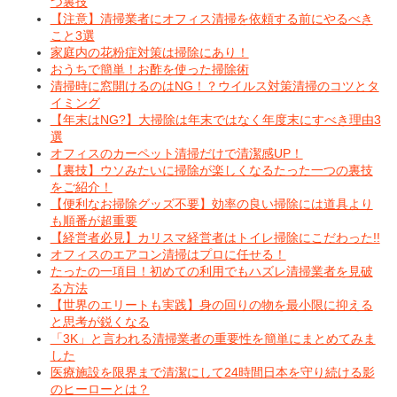
つ裏技
【注意】清掃業者にオフィス清掃を依頼する前にやるべき
こと3選
家庭内の花粉症対策は掃除にあり！
おうちで簡単！お酢を使った掃除術
清掃時に窓開けるのはNG！？ウイルス対策清掃のコツとタ
イミング
【年末はNG?】大掃除は年末ではなく年度末にすべき理由3
選
オフィスのカーペット清掃だけで清潔感UP！
【裏技】ウソみたいに掃除が楽しくなるたった一つの裏技
をご紹介！
【便利なお掃除グッズ不要】効率の良い掃除には道具より
も順番が超重要
【経営者必見】カリスマ経営者はトイレ掃除にこだわった!!
オフィスのエアコン清掃はプロに任せる！
たったの一項目！初めての利用でもハズレ清掃業者を見破
る方法
【世界のエリートも実践】身の回りの物を最小限に抑える
と思考が鋭くなる
「3K」と言われる清掃業者の重要性を簡単にまとめてみま
した
医療施設を限界まで清潔にして24時間日本を守り続ける影
のヒーローとは？