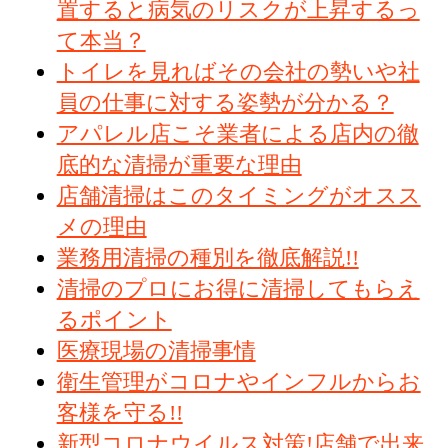
置すると病気のリスクが上昇するっ
て本当？
トイレを見ればその会社の勢いや社
員の仕事に対する姿勢が分かる？
アパレル店こそ業者による店内の徹
底的な清掃が重要な理由
店舗清掃はこのタイミングがオスス
メの理由
業務用清掃の種別を徹底解説!!
清掃のプロにお得に清掃してもらえ
るポイント
医療現場の清掃事情
衛生管理がコロナやインフルからお
客様を守る!!
新型コロナウイルス対策!店舗で出来