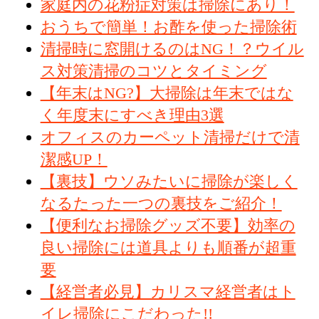
家庭内の花粉症対策は掃除にあり！
おうちで簡単！お酢を使った掃除術
清掃時に窓開けるのはNG！？ウイル
ス対策清掃のコツとタイミング
【年末はNG?】大掃除は年末ではな
く年度末にすべき理由3選
オフィスのカーペット清掃だけで清
潔感UP！
【裏技】ウソみたいに掃除が楽しく
なるたった一つの裏技をご紹介！
【便利なお掃除グッズ不要】効率の
良い掃除には道具よりも順番が超重
要
【経営者必見】カリスマ経営者はト
イレ掃除にこだわった!!