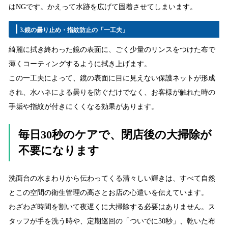
はNGです。かえって水跡を広げて固着させてしまいます。
3.鏡の曇り止め・指紋防止の「一工夫」
綺麗に拭き終わった鏡の表面に、ごく少量のリンスをつけた布で
薄くコーティングするように拭き上げます。
この一工夫によって、鏡の表面に目に見えない保護ネットが形成
され、水ハネによる曇りを防ぐだけでなく、お客様が触れた時の
手垢や指紋が付きにくくなる効果があります。
毎日30秒のケアで、閉店後の大掃除が
不要になります
洗面台の水まわりから伝わってくる清々しい輝きは、すべて自然
とこの空間の衛生管理の高さとお店の心遣いを伝えています。
わざわざ時間を割いて夜遅くに大掃除する必要はありません。ス
タッフが手を洗う時や、定期巡回の「ついでに30秒」、乾いた布