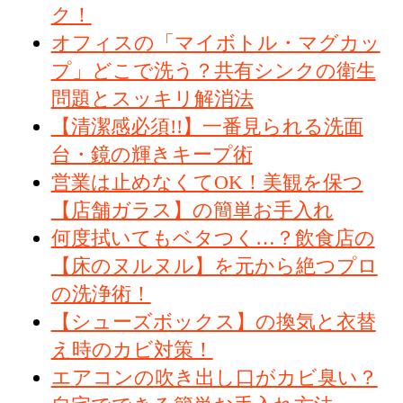
ク！
オフィスの「マイボトル・マグカッ
プ」どこで洗う？共有シンクの衛生
問題とスッキリ解消法
【清潔感必須!!】一番見られる洗面
台・鏡の輝きキープ術
営業は止めなくてOK！美観を保つ
【店舗ガラス】の簡単お手入れ
何度拭いてもベタつく…？飲食店の
【床のヌルヌル】を元から絶つプロ
の洗浄術！
【シューズボックス】の換気と衣替
え時のカビ対策！
エアコンの吹き出し口がカビ臭い？