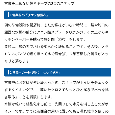
営業を止めない輝きキープの3つのステップ
1.営業前の「クエン酸湿布」
朝の準備段階や開店前、まだお客様がいない時間に、鏡や蛇口の
頑固な水垢の部分にクエン酸スプレーを吹きかけ、その上からキ
ッチンペーパーを貼って数分間「湿布」をします。
要領は、酸の力で汚れを柔らかく緩めることです。その後、メラ
ミンスポンジで軽く擦って水で流せば、長年蓄積した曇りがスッ
キリと落ちます
2.営業中の一秒で乾く「ついで拭き」
営業中にお客様が使い終わった後、スタッフがトイレをチェック
するタイミングで、「乾いたクロスでサッとひと拭きで水分を拭
き取る」ことを習慣にします。
水滴が乾いて結晶化する前に、先回りして水分を消し去るのがポ
イントです。すでに洗面台の周りに置いてある濡れ雑巾を使うの