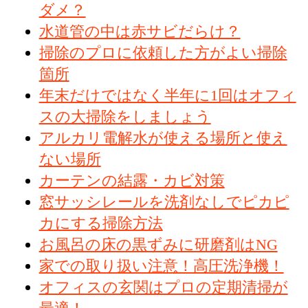
ダメ？
水道管の中は赤サビだらけ？
掃除のプロに依頼した方がよい掃除
箇所
年末だけではなく半年に1回はオフィ
スの大掃除をしましょう
アルカリ電解水が使える場所と使え
ない場所
カーテンの結露・カビ対策
窓サッシレールを洗剤なしでピカピ
カにする掃除方法
お風呂の床の黒ずみに研磨剤はNG
家での取り扱い注意！高圧洗浄機！
オフィスの玄関はプロの定期清掃が