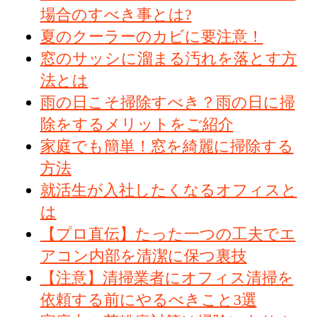
場合のすべき事とは?
夏のクーラーのカビに要注意！
窓のサッシに溜まる汚れを落とす方
法とは
雨の日こそ掃除すべき？雨の日に掃
除をするメリットをご紹介
家庭でも簡単！窓を綺麗に掃除する
方法
就活生が入社したくなるオフィスと
は
【プロ直伝】たった一つの工夫でエ
アコン内部を清潔に保つ裏技
【注意】清掃業者にオフィス清掃を
依頼する前にやるべきこと3選