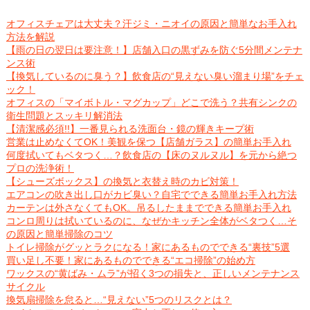
オフィスチェアは大丈夫？汗ジミ・ニオイの原因と簡単なお手入れ
方法を解説
【雨の日の翌日は要注意！】店舗入口の黒ずみを防ぐ5分間メンテナ
ンス術
【換気しているのに臭う？】飲食店の“見えない臭い溜まり場”をチェ
ック！
オフィスの「マイボトル・マグカップ」どこで洗う？共有シンクの
衛生問題とスッキリ解消法
【清潔感必須!!】一番見られる洗面台・鏡の輝きキープ術
営業は止めなくてOK！美観を保つ【店舗ガラス】の簡単お手入れ
何度拭いてもベタつく…？飲食店の【床のヌルヌル】を元から絶つ
プロの洗浄術！
【シューズボックス】の換気と衣替え時のカビ対策！
エアコンの吹き出し口がカビ臭い？自宅でできる簡単お手入れ方法
カーテンは外さなくてもOK。吊るしたままでできる簡単お手入れ
コンロ周りは拭いているのに、なぜかキッチン全体がベタつく…そ
の原因と簡単掃除のコツ
トイレ掃除がグッとラクになる！家にあるものでできる“裏技”5選
買い足し不要！家にあるものでできる“エコ掃除”の始め方
ワックスの“黄ばみ・ムラ”が招く3つの損失と、正しいメンテナンス
サイクル
換気扇掃除を怠ると…“見えない”5つのリスクとは？