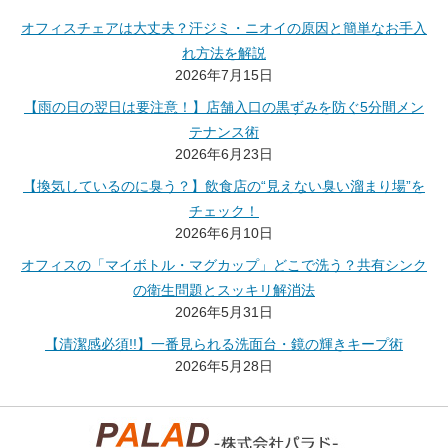
オフィスチェアは大丈夫？汗ジミ・ニオイの原因と簡単なお手入
れ方法を解説
2026年7月15日
【雨の日の翌日は要注意！】店舗入口の黒ずみを防ぐ5分間メン
テナンス術
2026年6月23日
【換気しているのに臭う？】飲食店の“見えない臭い溜まり場”を
チェック！
2026年6月10日
オフィスの「マイボトル・マグカップ」どこで洗う？共有シンク
の衛生問題とスッキリ解消法
2026年5月31日
【清潔感必須!!】一番見られる洗面台・鏡の輝きキープ術
2026年5月28日