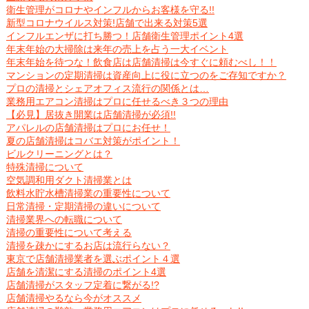
衛生管理がコロナやインフルからお客様を守る!!
新型コロナウイルス対策!店舗で出来る対策5選
インフルエンザに打ち勝つ！店舗衛生管理ポイント4選
年末年始の大掃除は来年の売上を占う一大イベント
年末年始を待つな！飲食店は店舗清掃は今すぐに頼むべし！！
マンションの定期清掃は資産向上に役に立つのをご存知ですか？
プロの清掃とシェアオフィス流行の関係とは…
業務用エアコン清掃はプロに任せるべき３つの理由
【必見】居抜き開業は店舗清掃が必須!!
アパレルの店舗清掃はプロにお任せ！
夏の店舗清掃はコバエ対策がポイント！
ビルクリーニングとは？
特殊清掃について
空気調和用ダクト清掃業とは
飲料水貯水槽清掃業の重要性について
日常清掃・定期清掃の違いについて
清掃業界への転職について
清掃の重要性について考える
清掃を疎かにするお店は流行らない？
東京で店舗清掃業者を選ぶポイント４選
店舗を清潔にする清掃のポイント4選
店舗清掃がスタッフ定着に繋がる!?
店舗清掃やるなら今がオススメ