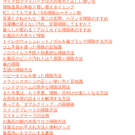
マイクロファイバークロスの実力と正しい使い方
掃除道具の寿命と買い替えタイミング
忙しくてもできる！5分掃除ルーティン術
見落とされがちな「第二の玄関」ベランダ掃除のすすめ
洗濯機の見えない汚れ、定期掃除してますか？
暮らしが変わる！アルミホイル掃除術のすすめ
お風呂の天井カビ掃除
トイレのウォシュレットノズルを歯ブラシで掃除する方法
ゴム手袋を使った掃除の豆知識
ノロウイルス予防と効果的な掃除方法
お風呂のピンク汚れとは？原因と掃除方法
傘の掃除
五徳の掃除方法
ベビーオイルを使った掃除方法
メラニンスポンジの正しい使い方と豆知識
ハンドクリームの意外な掃除活用法
また今度は、もう卒業。掃除・片付けが楽しくなる方法
台所排水管の詰まりを解消する方法
余ってる「ダブルクリップ」の収納術
スイッチプレートの掃除方法
マスキングテープの活用
お風呂の鏡の水垢ウロコ掃除方法
珪藻土のお手入れ方法と便利グッズ
食器洗いをラクにする裏技