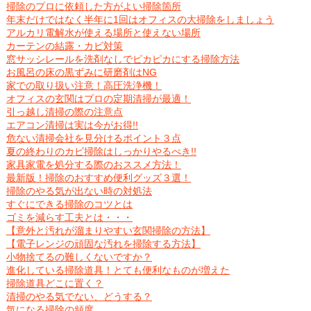
掃除のプロに依頼した方がよい掃除箇所
年末だけではなく半年に1回はオフィスの大掃除をしましょう
アルカリ電解水が使える場所と使えない場所
カーテンの結露・カビ対策
窓サッシレールを洗剤なしでピカピカにする掃除方法
お風呂の床の黒ずみに研磨剤はNG
家での取り扱い注意！高圧洗浄機！
オフィスの玄関はプロの定期清掃が最適！
引っ越し清掃の際の注意点
エアコン清掃は実は今がお得!!
危ない清掃会社を見分けるポイント３点
夏の終わりのカビ掃除はしっかりやるべき!!
家具家電を処分する際のおススメ方法！
最新版！掃除のおすすめ便利グッズ３選！
掃除のやる気が出ない時の対処法
すぐにできる掃除のコツとは
ゴミを減らす工夫とは・・・
【意外と汚れが溜まりやすい玄関掃除の方法】
【電子レンジの頑固な汚れを掃除する方法】
小物捨てるの難しくないですか？
進化している掃除道具！とても便利なものが増えた
掃除道具どこに置く？
清掃のやる気でない、どうする？
気になる掃除の頻度