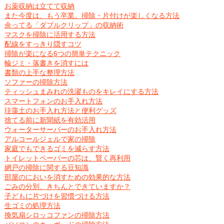
お薬収納は立てて収納
また今度は、もう卒業。掃除・片付けが楽しくなる方法
余ってる「ダブルクリップ」の収納術
マスクを掃除に活用する方法
配線をすっきり隠すコツ
掃除が楽になる6つの簡単テクニック
輪ジミ・落書きを消すには
書類の上手な整理方法
ソファーの掃除方法
ティッシュまみれの洗濯ものをキレイにする方法
スマートフォンのお手入れ方法
珪藻土のお手入れ方法と便利グッズ
捨てる前に新聞紙を有効活用
ウォーターサーバーのお手入れ方法
アルコールジェルで家の掃除
家庭でもできるゴミを減らす方法
トイレットペーパーの芯は、賢く再利用
網戸の掃除に関する豆知識
部屋のにおいを消すための効果的な方法
ごみの分別、きちんとできていますか？
子どもに片づけを習慣づける方法
生ゴミの処理方法
換気扇シロッコファンの掃除方法