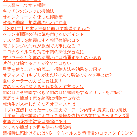
一人暮らしでする掃除
キッチンのシンクの掃除法
オキシクリーンを使った掃除術
乾燥の季節、加湿器の汚れに注意
【2021年】年末大掃除に向けて準備するもの
ベランダ掃除の時に気を付けたいポイント
デスク回りを綺麗にする整理整頓のコツ
電子レンジの汚れが原因で火事になる!？
コロナウイルス対策で車内の掃除が盲点に
在宅ワークと部屋の綺麗さには精通するものがある
片付けは捨てることが全てではない
重曹を使うことで綺麗に！掃除方法や効果をご紹介
オフィスでゴキブリが出た!?そんな場合のすべき事とは?
夏のクーラーのカビに要注意！
窓のサッシに溜まる汚れを落とす方法とは
雨の日こそ掃除すべき？雨の日に掃除をするメリットをご紹介
家庭でも簡単！窓を綺麗に掃除する方法
就活生が入社したくなるオフィスとは
【プロ直伝】たった一つの工夫でエアコン内部を清潔に保つ裏技
【注意】清掃業者にオフィス清掃を依頼する前にやるべきこと3選
家庭内の花粉症対策は掃除にあり！
おうちで簡単！お酢を使った掃除術
清掃時に窓開けるのはNG！？ウイルス対策清掃のコツとタイミング