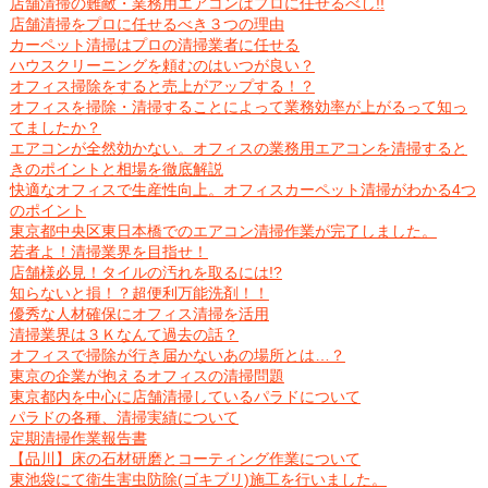
店舗清掃の難敵・業務用エアコンはプロに任せるべし!!
店舗清掃をプロに任せるべき３つの理由
カーペット清掃はプロの清掃業者に任せる
ハウスクリーニングを頼むのはいつが良い？
オフィス掃除をすると売上がアップする！？
オフィスを掃除・清掃することによって業務効率が上がるって知っ
てましたか？
エアコンが全然効かない。オフィスの業務用エアコンを清掃すると
きのポイントと相場を徹底解説
快適なオフィスで生産性向上。オフィスカーペット清掃がわかる4つ
のポイント
東京都中央区東日本橋でのエアコン清掃作業が完了しました。
若者よ！清掃業界を目指せ！
店舗様必見！タイルの汚れを取るには!?
知らないと損！？超便利万能洗剤！！
優秀な人材確保にオフィス清掃を活用
清掃業界は３Ｋなんて過去の話？
オフィスで掃除が行き届かないあの場所とは…？
東京の企業が抱えるオフィスの清掃問題
東京都内を中心に店舗清掃しているパラドについて
パラドの各種、清掃実績について
定期清掃作業報告書
【品川】床の石材研磨とコーティング作業について
東池袋にて衛生害虫防除(ゴキブリ)施工を行いました。