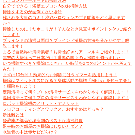
パソコンのキーボードの掃除方法
自分でできる！浴槽エプロン内のお掃除方法
掃除をするのが面倒くさい場所
残される大量のゴミ！渋谷ハロウィンのゴミ問題をどう思います
か？
掃除したのにまたホコリが！そんなとき見直すポイントを3つご紹介
します！
ブラインドの清掃は面倒？ブラインド清掃の方法を分かりやすく解
説します！
まるで自然界の清掃業者？お掃除好きなアニマルをご紹介します！
年末の大掃除って日本だけ？世界の国々の大掃除を調べました！
いつ掃除すべき？掃除にふさわしい時間を2つのポイントから考えて
みた！
まずは10分間！効果的なお掃除にはタイマーを活用しよう！
掃除はフィットネスになる？身体活動の指標「METs」を知って楽し
く掃除をしよう！
定期清掃って何？プロの清掃サービスをわかりやすく解説します！
巡回清掃って何？プロの清掃サービスをわかりやすく解説します！
ロボット掃除機のメリット・デメリット
フロアコーティングとワックス、おすすめはどっち？
断捨離とは
冷蔵庫の部品や場所別のベストな清掃頻度
退去時のお部屋のお掃除はしないとダメ？
水道管の中は赤サビだらけ？