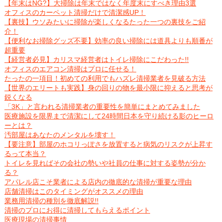
【年末はNG?】大掃除は年末ではなく年度末にすべき理由3選
オフィスのカーペット清掃だけで清潔感UP！
【裏技】ウソみたいに掃除が楽しくなるたった一つの裏技をご紹
介！
【便利なお掃除グッズ不要】効率の良い掃除には道具よりも順番が
超重要
【経営者必見】カリスマ経営者はトイレ掃除にこだわった!!
オフィスのエアコン清掃はプロに任せる！
たったの一項目！初めての利用でもハズレ清掃業者を見破る方法
【世界のエリートも実践】身の回りの物を最小限に抑えると思考が
鋭くなる
「3K」と言われる清掃業者の重要性を簡単にまとめてみました
医療施設を限界まで清潔にして24時間日本を守り続ける影のヒーロ
ーとは？
汚部屋はあなたのメンタルを壊す！
【要注意】部屋のホコリっぽさを放置すると病気のリスクが上昇す
るって本当？
トイレを見ればその会社の勢いや社員の仕事に対する姿勢が分か
る？
アパレル店こそ業者による店内の徹底的な清掃が重要な理由
店舗清掃はこのタイミングがオススメの理由
業務用清掃の種別を徹底解説!!
清掃のプロにお得に清掃してもらえるポイント
医療現場の清掃事情